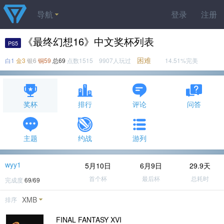
导航
登录
注册
《最终幻想16》中文奖杯列表
PS5
困难
白1
金3
银6
铜59
总69
点数1515 9907人玩过
14.51%完美
奖杯
排行
评论
问答
主题
约战
游列
wyy1
5月10日
6月9日
29.9天
首个杯
最后杯
总耗时
完成度
69/69
XMB
排序
FINAL FANTASY XVI