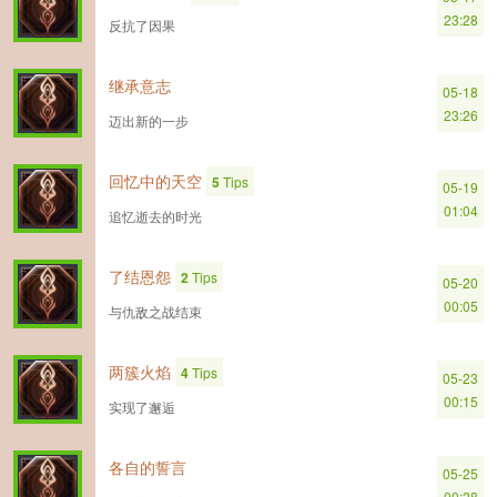
23:28
反抗了因果
继承意志
05-18
23:26
迈出新的一步
回忆中的天空
5
Tips
05-19
01:04
追忆逝去的时光
了结恩怨
2
Tips
05-20
00:05
与仇敌之战结束
两簇火焰
4
Tips
05-23
00:15
实现了邂逅
各自的誓言
05-25
00:28