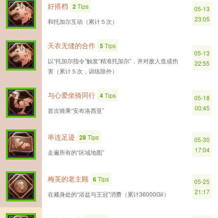
好搭档
2
Tips
05-13
23:05
和托加尔互动（累计５次）
天衣无缝的合作
5
Tips
05-13
以“托加尔指令”触发“精准托加尔”，并对敌人造成伤
22:55
害（累计５次，训练除外）
与心爱坐骑同行
4
Tips
05-18
00:45
首次骑乘“安布洛西亚”
串连足迹
28
Tips
05-30
17:04
走遍所有的“区域地图”
梅芙的老主顾
6
Tips
05-25
21:17
在藏身处的“浴盆与王冠”消费（累计36000Gil）