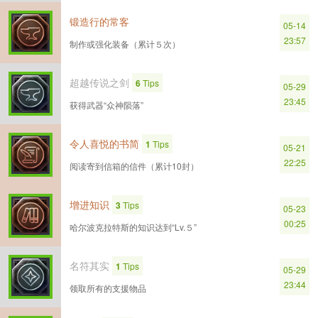
锻造行的常客
05-14
23:57
制作或强化装备（累计５次）
超越传说之剑
6
Tips
05-29
23:45
获得武器“众神陨落”
令人喜悦的书简
1
Tips
05-21
22:25
阅读寄到信箱的信件（累计10封）
增进知识
3
Tips
05-23
00:25
哈尔波克拉特斯的知识达到“Lv.５”
名符其实
1
Tips
05-29
23:44
领取所有的支援物品