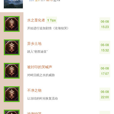
水之显化者
1
Tips
06-08
15:23
开始进行追加剧情《沧海恸哭》
异乡土地
06-08
15:32
踏入“密西迪亚”
被封印的哭喊声
06-08
17:07
对峙沉眠之水的威胁
不净之物
06-08
22:00
让冻结的时光恢复流动
沧海恸哭