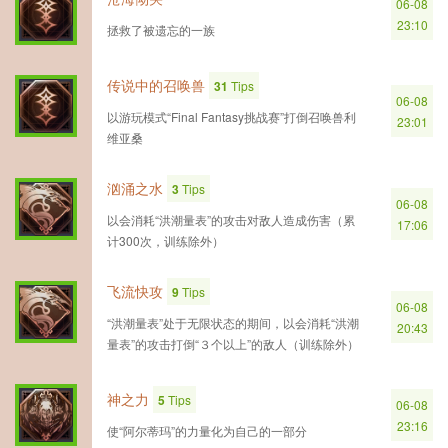
06-08
23:10
拯救了被遗忘的一族
传说中的召唤兽
31
Tips
06-08
以游玩模式“Final Fantasy挑战赛”打倒召唤兽利
23:01
维亚桑
汹涌之水
3
Tips
06-08
以会消耗“洪潮量表”的攻击对敌人造成伤害（累
17:06
计300次，训练除外）
飞流快攻
9
Tips
06-08
“洪潮量表”处于无限状态的期间，以会消耗“洪潮
20:43
量表”的攻击打倒“３个以上”的敌人（训练除外）
神之力
5
Tips
06-08
23:16
使“阿尔蒂玛”的力量化为自己的一部分