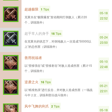
超越极限
1
Tips
05-18
克莱夫在“极限爆发”发动期间打倒敌人（累计20
22:52
个，训练除外）
超乎常人的身手
16
Tips
05-24
在克莱夫的状态下，对倒地敌人一次造成“50000以
23:50
上”的总伤害（训练除外）
善用祝福者
05-10
以“变移强击”或“变移射击”对敌人造成伤害（累计15
22:48
个，训练除外）
逆袭之火
16
Tips
05-21
以“精准热浪”进行反击，并对敌人造成伤害（一场战
22:01
斗中２次，训练和部分战斗除外）
风中飞舞的利爪
2
Tips
05-18