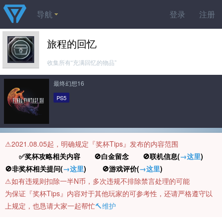
导航
登录
注册
旅程的回忆
收集所有“充满回忆的物品”
最终幻想16
PS5
⚠️2021.08.05起，明确规定『奖杯Tips』发布的内容范围
✅奖杯攻略相关内容 🚫白金留念 🚫联机信息(
→这里
)
🚫非奖杯相关提问(
→这里
) 🚫游戏评价(
→这里
)
⚠️如有违规则扣除一半N币，多次违规不排除禁言处理的可能
为保证『奖杯Tips』内容对于其他玩家的可参考性，还请严格遵守以
上规定，也恳请大家一起帮忙
🔨维护