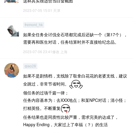
这杯其实很适合当白金截图
2023-07-05 15:01
天津
fremont_hk
如果全任务全讨伐全石塔都完成后还缺一个（第17个），
需要再和医生对话，任务结算时并不直接给纪念品。
2023-07-06 23:41修改
上海
qiao28
如果不是剧情档，支线除了取拿白花花的老婆支线，建议
全跳过，非常节省时间。
领任务的过场千篇一律；
任务内容基本为：去XXX地点；和某NPC对话；清小怪；
打精英怪。不断重复
任务结果也是同质性比较严重，需求完美的达成了，
Happy Ending，大家过上了幸福（？）的生活