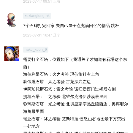
2023-07-17 09:51
上海
xuxianglong-hk
7个石碑打完回家 去自己屋子点充满回忆的物品 跳杯
2023-07-31 16:47
辽宁
haku_kuon_9
需要打全石塔，位置如下（我通关了才知道有石塔这个东
西）
海伯利昂石塔：火之考验 玛莎旅社右上角
狄俄涅石塔：风之考验 古龙深穴左边
伊阿珀托斯石塔：雷之考验 诺旺堡西门过桥后右侧
提坦石塔：土之考验 北维尔克洛伊沙漠最里面
弥玛斯石塔：光之考验 北境皇家孪晶丘陵西边，奥席耶尔
海角最里面
瑞亚石塔：冰之考验 艾斯特拉 愤怒山谷地图最下方突出
一处地方