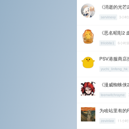
《消逝的光芒2
3小时
servinevy
《恶名昭彰2 
6小时
trilobite1
PSV港服商
yuchi_linfeng_hk
《漫威蜘蛛侠
teenwitchrayne
为啥站里有的
11小时
zevinlee