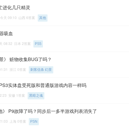
忙进化几只精灵
今天 09:10 山西 6答案
其他
武器吸血
 08:32 日本 2答案
PS5
景》 赃物收集BUG了吗？
01:31 浙江 0答案
刺客信条 幻景
 PS3实体盘受死版和普通版游戏内容一样吗
2:23 安徽 1答案
黑暗之魂
地》 P9故障了吗？同步后一多半游戏列表消失了
21:03 上海 0答案
PSN