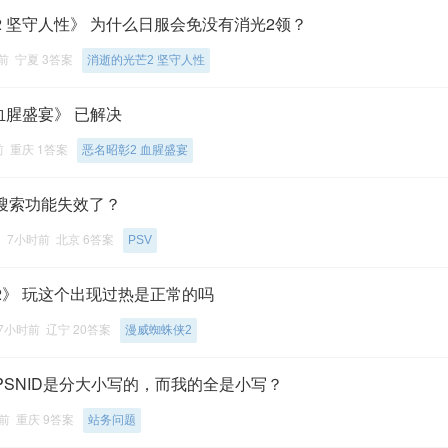
 坚守人性》 为什么日服会免没有消光2领？
前 宁夏 3答案
消逝的光芒2 坚守人性
血腥盛宴》 已解决
前 重庆 1答案
恶名昭彰2 血腥盛宴
店搜索功能失效了？
7小时前 北京 6答案
PSV
2》 玩这个出现过热是正常的吗
7小时前 辽宁 20答案
漫威蜘蛛侠2
PSNID是分大小写的，而我的全是小写？
前 重庆 9答案
站务问题