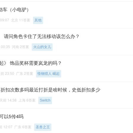
动车（小电驴）
09:07 北京 11答案
其他
》 请问角色卡住了无法移动该怎么办？
00:35 河南 2答案
火山的女儿
崛起》 饰品奖杯需要岚龙的吗？
前 23:50 广东 2答案
怪物猎人 崛起
票折扣次数多吗最近打折是啥时候，史低折扣多少
天前 14:38 上海 6答案
Switch
可以5传4吗
前 12:07 广东 6答案
圣兽之王