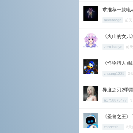
求推荐一款电
前天 
nevereogh
《火山的女儿
前天 
zero-baoye
《怪物猎人 
3天
zhuang1225
异度之刃2季
3
a1758873477
《圣兽之王》 
3天
cccccczb__