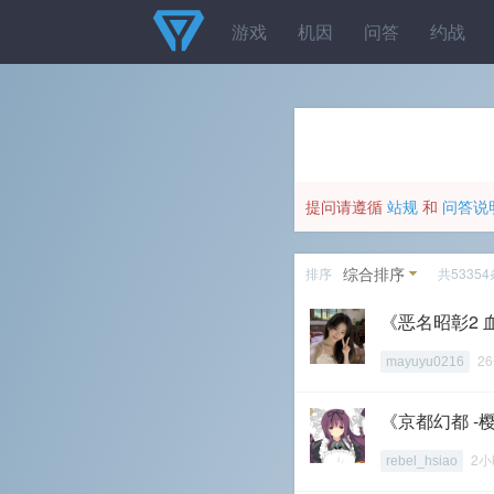
游戏
机因
问答
约战
提问请遵循
站规
和
问答说
综合排序
排序
共53354
《恶名昭彰2 
2
mayuyu0216
《京都幻都 -
2小
rebel_hsiao