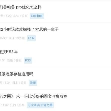
幻兽帕鲁 pro优化怎么样
天 16:29 未知 1答案
幻兽帕鲁
是靠2小时退款就橄榄了索尼的一辈子
15:49 浙江 19答案
PSN
连接PS3吗
4:51 安徽 3答案
PS3
 日版港版存档通用吗
 11:34 日本 1答案
港服
古老之圈》 求一份比较好的图文收集攻略
 11:32 江西 5答案
夺宝奇兵 古老之圈