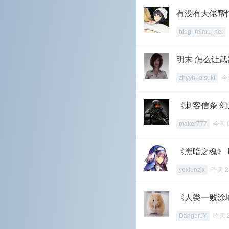
有没有大佬帮
blog_reimu_net
明末 怎么让
今天
zhyyh_etsuki
《刺客信条 幻
今天 
maker777
《黑暗之魂》
昨天 2
yexlunzjx
《人类一败涂
昨天 
DangerJY