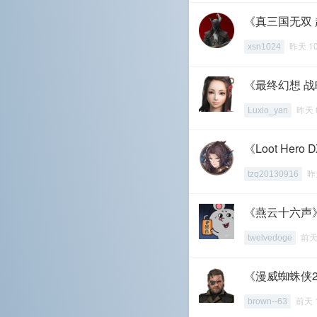
《真三国无双
昨天 1
xsn1024
《最终幻想 战
昨天 
Luxio_yan
《Loot Her
昨
tzq20130916
《燕云十六声》
前天
twelvedoge
《漫威蜘蛛侠2
前天 
brown--63