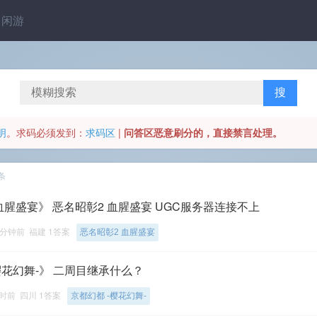
闲游
搜
明
。
求码必须发到
：
求码区
|
问答区恶意刷分的，直接禁言处理。
条
血腥盛宴》 恶名昭彰2 血腥盛宴 UGC服务器连接不上
6分钟前 福建 1答案
恶名昭彰2 血腥盛宴
樱花幻舞-》 二周目继承什么？
时前 四川 1答案
京都幻都 -樱花幻舞-