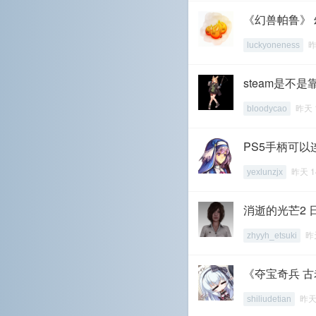
《幻兽帕鲁》 
昨
luckyoneness
steam是不
昨天 
bloodycao
PS5手柄可以
昨天 1
yexlunzjx
消逝的光芒2
昨天
zhyyh_etsuki
《夺宝奇兵 
昨天
shiliudetian