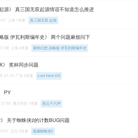
 起源》 真三国无双起源情谊不知道怎么推进
0:07 上海 1答案
真三国无双 起源
略版 伊瓦利斯编年史》 两个问题麻烦问下
07:48 上海 4答案
最终幻想 战略版 伊瓦利斯编年史
o DX》 奖杯同步问题
天 07:10 广东 2答案
Loot Hero DX
 PY
 21:55 澳大利亚 1答案
燕云十六声
》 关于蜘蛛侠2的计数BUG问题
15:07 北京 2答案
漫威蜘蛛侠2