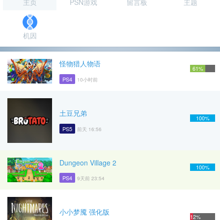
主页
PSN游戏
留言板
主题
机因
怪物猎人物语
61%
PS4
10小时前
土豆兄弟
100%
PS5
前天 16:56
Dungeon Village 2
100%
PS4
9天前 23:54
小小梦魇 强化版
12%