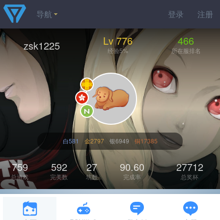
导航
登录
注册
Lv 776
466
zsk1225
经验5%
所在服排名
白581
金2797
银6949
铜17385
759
592
27
90.60
27712
总游戏
完美数
坑数
完成率
总奖杯