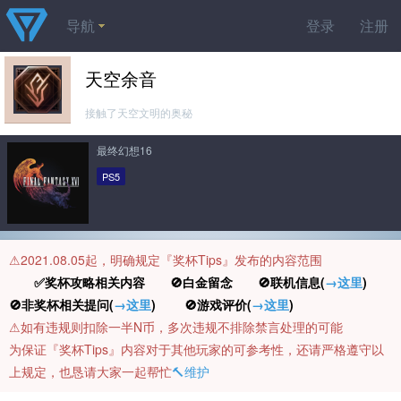
导航
登录
注册
天空余音
接触了天空文明的奥秘
最终幻想16
PS5
⚠️2021.08.05起，明确规定『奖杯Tips』发布的内容范围
✅奖杯攻略相关内容 🚫白金留念 🚫联机信息(
→这里
)
🚫非奖杯相关提问(
→这里
) 🚫游戏评价(
→这里
)
⚠️如有违规则扣除一半N币，多次违规不排除禁言处理的可能
为保证『奖杯Tips』内容对于其他玩家的可参考性，还请严格遵守以
上规定，也恳请大家一起帮忙
🔨维护