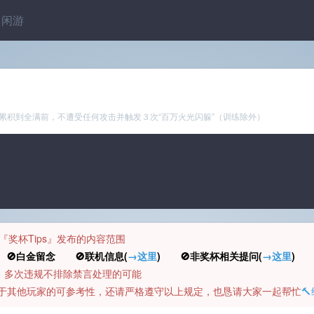
闲游
累积到全满前，不遭受任何攻击并触发３次“百万火光闪躲”（训练除外）
规定『奖杯Tips』发布的内容范围
白金留念 🚫联机信息(
→这里
) 🚫非奖杯相关提问(
→这里
) 
币，多次违规不排除禁言处理的可能
容对于其他玩家的可参考性，还请严格遵守以上规定，也恳请大家一起帮忙
