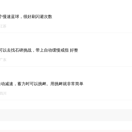
个慢速蓝球，很好刷闪避次数
江苏
可以去找石碑挑战，带上自动缓慢戒指 好整
广东
自动减速，蓄力时可以挑衅。用挑衅就非常简单
四川