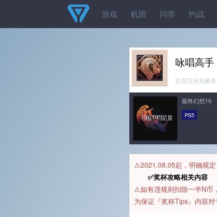
游戏
机因
问答
约战
咏唱高手
在百万火光量表
最终幻想16
PS5
⚠️2021.08.05起，明确
✅奖杯攻略相关内容 
⚠️如有违规则扣除一半N
为保证『奖杯Tips』内