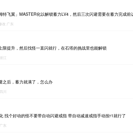
姆特飞翼」MASTER化以解锁蓄力LV4，然后三次闪避需要在蓄力完成前
9修改
广东
上限提升，然后找怪一直闪就行，在石塔的挑战里也能解锁
浙江
避之后，蓄力就满了，怎么办
四川
er化 找个好动的怪不要带自动闪避戒指 带自动减速戒指手动按r1就行了
广东