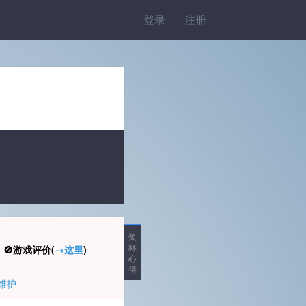
登录
注册
奖
杯
🚫游戏评价(
→这里
)
心
得
维护