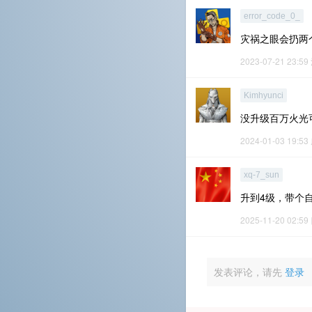
error_code_0_
灾祸之眼会扔两
2023-07-21 23:59
Kimhyunci
没升级百万火光
2024-01-03 19:53
xq-7_sun
升到4级，带个
2025-11-20 02:59
发表评论，请先
登录