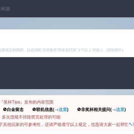
闲游
于无限状态的期间，以会消耗“洪潮量表”的攻击打倒“３个以上”的敌人（训练除外）
规定『奖杯Tips』发布的内容范围
白金留念 🚫联机信息(
→这里
) 🚫非奖杯相关提问(
→这里
) 
币，多次违规不排除禁言处理的可能
容对于其他玩家的可参考性，还请严格遵守以上规定，也恳请大家一起帮忙
