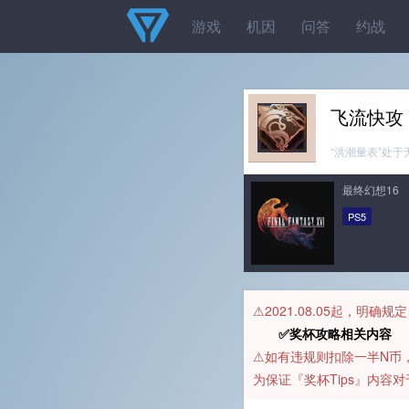
游戏
机因
问答
约战
飞流快攻
“洪潮量表”处
最终幻想16
PS5
⚠️2021.08.05起，明确
✅奖杯攻略相关内容 
⚠️如有违规则扣除一半N
为保证『奖杯Tips』内