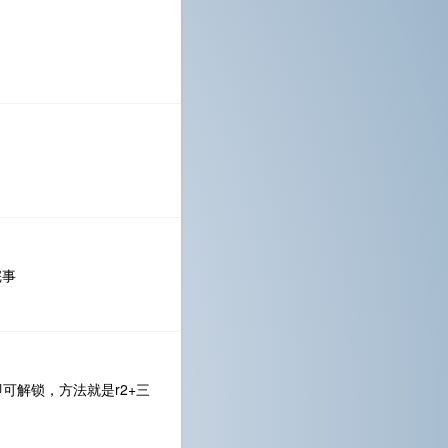
完事
可解锁，方法就是r2+三