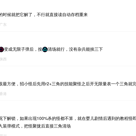
的时候就把它解了，不行就直接读自动存档重来
广东
变成无限子弹后，按
清场就行，没有杂兵能挨三下
陕西
该最方便，招小怪后先用r2+三角的技能聚怪之后开无限量表一个三角就
香港
况下解锁，如果出现100%杀的怪都不算，就在婴儿剧情后遇到的教程怪即
入装弹模式，把怪聚拢后直接三角清场
四川