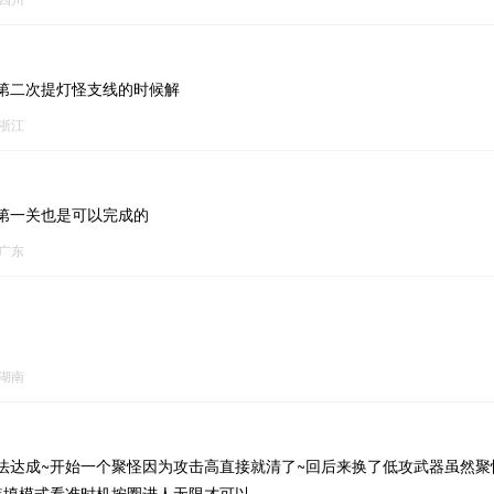
第二次提灯怪支线的时候解
浙江
第一关也是可以完成的
广东
湖南
法达成~开始一个聚怪因为攻击高直接就清了~回后来换了低攻武器虽然聚
装填模式看准时机按圈进人无限才可以