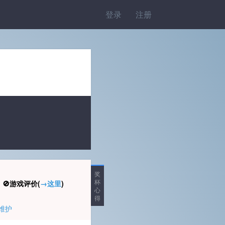
登录
注册
奖
杯
🚫游戏评价(
→这里
)
心
得
维护