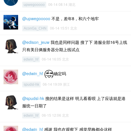
06-14 08:14 湖北
upwegooooo
@upwegooooo
不是，差年8，和六个地牢
06-14 15:51 北京
AconGa_CHN
@edison_jeuw
我也是同样问题 搜了下 港服全部16号上线
只有美日俩服务器分期上线试点
06-14 16:05 北京
edwin_hf
@edwin_hf
确定吗
06-14 19:09 浙江
spudsl-hk
@spudsl-hk
搜的结果是这样 明儿看看呗 上了应该就是港
服统一日期了
06-15 12:06 北京
edwin_hf
@edwin_hf
感谢 我也在观察下 感觉早晚都会这样