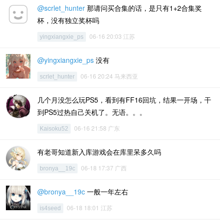
@scrlet_hunter
那请问买合集的话，是只有1+2合集奖
杯，没有独立奖杯吗
06-16 20:03 江苏
yingxiangxie_ps
@yingxiangxie_ps
没有
06-16 20:24 马来西亚
scrlet_hunter
几个月没怎么玩PS5，看到有FF16回坑，结果一开场，干
到PS5过热自己关机了。无语。。。
06-16 21:58 广东
Kaisoku52
有老哥知道新入库游戏会在库里呆多久吗
06-18 17:37 广西
bronya__19c
@bronya__19c
一般一年左右
06-18 18:01 江苏
is4seed