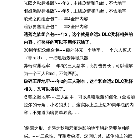
光陨之秋标准版*----年6，主线剧情和Raid，不含地牢
邪姬魅影标准版*----年5，主线剧情和Raid，不含地牢
凌光之刻组合包**----年4全部内容
暗影要塞组合包**----年3全部内容
遗落之族组合包----年2，这个就是命运2 DLC奖杯相关的
内容，打奖杯的可以不用多花钱了。
30周年纪念组合包----额外补充一个地牢，一个六人模式
（非raid），一把嘎啦轰异域武器
异端深渊地牢----年3的三人副本，比打击要长，可以理解
为一个三人Raid，不能匹配。
破碎王座地牢----年2的三人副本，这个和命运2 DLC奖杯
相关，又可以省钱了。
贪婪之握地牢----三人副本，可以拿嘎啦轰和催化（全名加
拉尔的号角，小名狼头）。这实际上是上边30周年包的内
容，不知道为啥要单独说……
*终焉之形、光陨之秋和邪姬魅影的地牢钥匙需要单独购
买。----“二象性、守望者尖塔、深渊机灵、战争领主的废