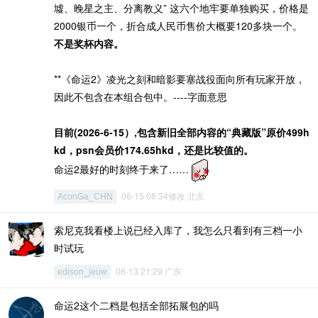
墟、晚星之主、分离教义” 这六个地牢要单独购买，价格是
2000银币一个，折合成人民币售价大概要120多块一个。
不是奖杯内容。
**《命运2》凌光之刻和暗影要塞战役面向所有玩家开放，
因此不包含在本组合包中。----字面意思
目前(2026-6-15）,包含新旧全部内容的“典藏版”原价499h
kd，psn会员价174.65hkd，还是比较值的。
命运2最好的时刻终于来了……
06-15 08:34修改 北京
AconGa_CHN
索尼克我看楼上说已经入库了，我怎么只看到有三档一小
时试玩
06-13 21:29 广东
edison_jeuw
命运2这个二档是包括全部拓展包的吗