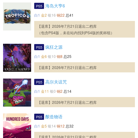
海岛大亨6
PS5
白1
金2
银16
铜22
总41
【退库】2026年7月21日退出二档库
（包含PS4版，未在站内找到PS4版的奖杯组）
疯狂之源
PS5
白1
金6
银10
铜8
总25
【退库】2026年7月21日退出二档库
高尔夫诅咒
PS5
白1
金11
银0
铜2
总14
【退库】2026年7月21日退出二档库
酿造物语
PS5
白1
金5
银14
铜12
总32
【退库】2026年7月21日退出二档库