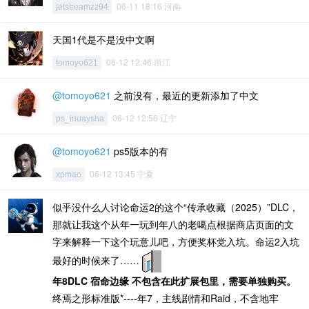
06-11 18:16 河南
jetstreamzz94
天国1代是不是没中文啊
06-12 12:46 浙江
tomoyo621
@tomoyo621
之前没有，最近的更新添加了中文
06-12 12:56 辽宁
ps_inuaysha
@tomoyo621
ps5版本的有
06-12 13:45 宁夏
xpmao
似乎没什么人讨论命运2的这个“传承收藏（2025）”DLC，
那就让我这个从年一玩到年八的老噶点根据商店页面的文
字来解释一下这个玩意儿吧，方便奖杯党入坑。命运2入坑
最好的时候来了……
年8DLC 宿命边缘 不包含在此扩展包里，需要单独购买。
终焉之形标准版*----年7，主线剧情和Raid，不含地牢