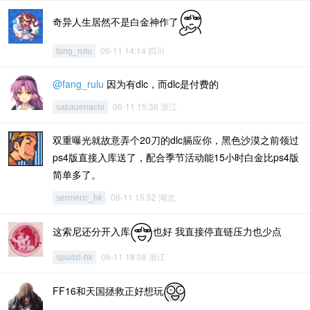
奇异人生居然不是白金神作了
06-11 14:14 四川
fang_rulu
@fang_rulu
因为有dlc，而dlc是付费的
06-11 15:36 浙江
sakauenachi
双重曝光就故意弄个20刀的dlc膈应你，黑色沙漠之前领过
ps4版直接入库送了，配合季节活动能15小时白金比ps4版
简单多了。
06-11 15:52 湖北
sermeric_hk
这索尼还分开入库
也好 我直接停直链压力也少点
06-11 18:08 浙江
spudsl-hk
FF16和天国拯救正好想玩