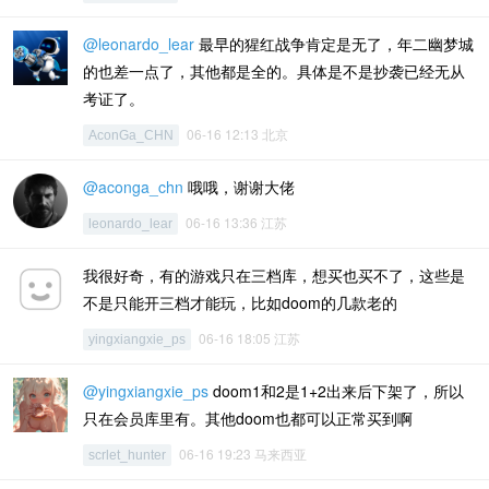
@leonardo_lear
最早的猩红战争肯定是无了，年二幽梦城
的也差一点了，其他都是全的。具体是不是抄袭已经无从
考证了。
06-16 12:13 北京
AconGa_CHN
@aconga_chn
哦哦，谢谢大佬
06-16 13:36 江苏
leonardo_lear
我很好奇，有的游戏只在三档库，想买也买不了，这些是
不是只能开三档才能玩，比如doom的几款老的
06-16 18:05 江苏
yingxiangxie_ps
@yingxiangxie_ps
doom1和2是1+2出来后下架了，所以
只在会员库里有。其他doom也都可以正常买到啊
06-16 19:23 马来西亚
scrlet_hunter