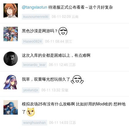
@tangxiaotun
待港服正式公布看看～这个月好复杂
06-11 02:09 云南
kuusoumenreiki
黑色沙漠是网游吗？
06-11 08:44 浙江
Haseo0824
这次入库的全都是困难以上，有点难啊
06-11 12:46 江苏
leonardo_lear
我草，双重曝光想玩很久了
06-11 13:32 安徽
yexlunzjx
模拟农场25有没有什么攻略啊 比如好用的Mod啥的 想种地
了
06-11 14:03 江苏
wanghuashan