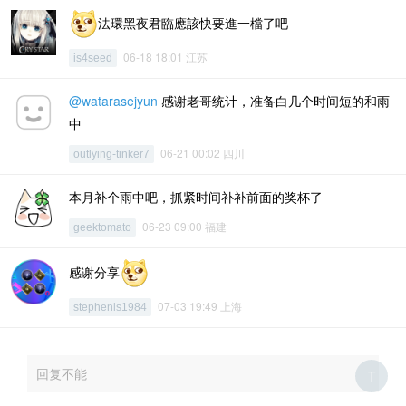
法環黑夜君臨應該快要進一檔了吧
06-18 18:01 江苏
is4seed
@watarasejyun
感谢老哥统计，准备白几个时间短的和雨
中
06-21 00:02 四川
outlying-tinker7
本月补个雨中吧，抓紧时间补补前面的奖杯了
06-23 09:00 福建
geektomato
感谢分享
07-03 19:49 上海
stephenls1984
回复不能
T