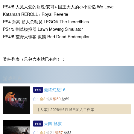
PS4/5 人见人爱的块魂:安可+ 国王大人的小小回忆 We Love
Katamari REROLL+ Royal Reverie
PS4 乐高:超人总动员 LEGO® The Incredibles
PS4/5 割草模拟器 Lawn Mowing Simulator
PS4/5 荒野大镖客:救赎 Red Dead Redemption
奖杯列表（只包含本站已有的）：
游戏列表
最终幻想16
PS5
白1
金3
银6
铜59
总69
【入库】2026年6月16日加入二档库
天国 拯救
PS5
白1
金4
银21
铜57
总83