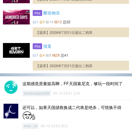
酿造物语
PS4
白1
金5
银14
铜12
总32
【退库】2026年7月21日退出二档库
报复
PS4
白1
金4
银8
铜28
总41
【退库】2026年7月21日退出二档库
这期感觉质量挺高啊，FF天国索尼克，够玩一段时间了
06-10 23:51 日本
windowgame98
还可以，如果天国拯救换成二代将是绝杀，可惜换不得
06-10 23:53 四川
eren_cd