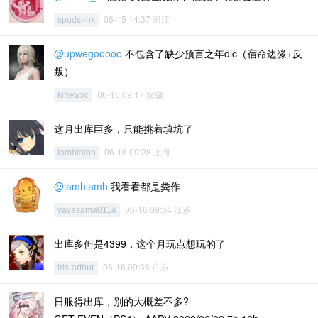
06-15 14:37 浙江
spudsl-hk
@upwegooooo
不包含了缺少预言之年dlc（宿命边缘+反
叛）
06-16 09:17 安徽
kiriewxc
这月出库巨多，只能挑着填坑了
06-16 09:28 上海
lamhlamh
@lamhlamh
我看看都是粪作
06-16 09:34 江苏
yayasama0114
出库多但是4399，这个月玩点想玩的了
06-16 09:36 广东
iris-arthur
日服得出库，别的大概差不多?