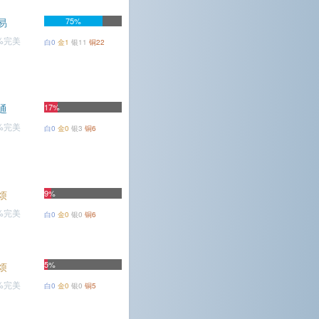
易
75%
5%完美
白0
金1
银11
铜22
通
17%
2%完美
白0
金0
银3
铜6
烦
9%
9%完美
白0
金0
银0
铜6
5%
烦
3%完美
白0
金0
银0
铜5