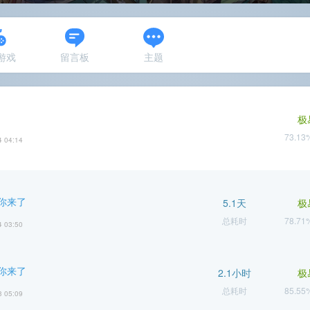
N游戏
留言板
主题
极
73.1
4 04:14
你来了
5.1天
极
总耗时
78.7
4 03:50
你来了
2.1小时
极
总耗时
85.5
3 05:09