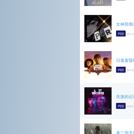
女神异闻
PS5
05-1
日落黄昏
PS5
04-2
失落的记
PS5
04-2
真三国无