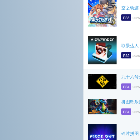
空之轨迹 t
PS5
2025
取景达人
PS5
2025
九十六号
PS4
2025
拼图坠乐
PS4
2025
碎片拼图 A