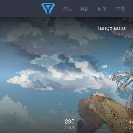
游戏
机因
问答
约战
tangxiaotun
285
14
总游戏
完美