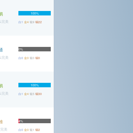
易
100%
6%完美
白1
金4
银9
铜22
通
0%
8%完美
白0
金0
银0
铜0
易
100%
3%完美
白1
金4
银5
铜30
难
4%
%完美
白0
金0
银1
铜2