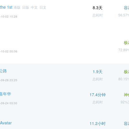
he 1st
港版 日版 中文 日文
8.3天
容
总耗时
56.5
-10-02 10:28
极
72.8
-10-02 00:06
公路
1.9天
极
总耗时
80.1
-09-28 23:25
嘉年华
17.4分钟
神
总耗时
92
-09-24 03:00
vatar
11.2小时
容