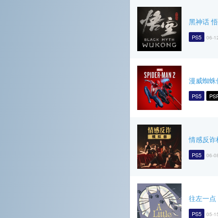
黑神话 
PS5
06-1
漫威蜘蛛
PS5
PS
情感反诈
PS5
06-0
往左一点
PS5
05-1