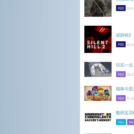
PS5
03-3
寂静岭2
PS5
03-0
往左一点
PS4
02-2
猫咪斗恶
PS4
01-2
数码宝贝
PSV
PS