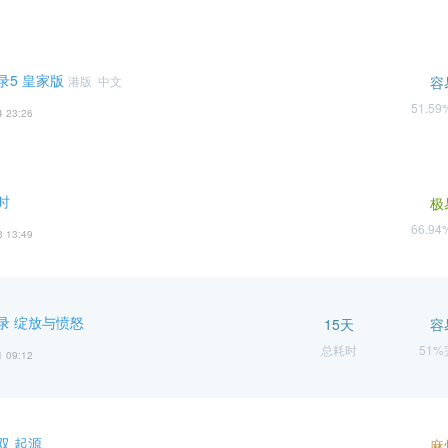
录5 皇家版
港版 中文
容
51.5
4 23:26
时
极
66.9
3 13:49
录 绽放与愤怒
15天
容
总耗时
51
1 09:12
双 起源
麻