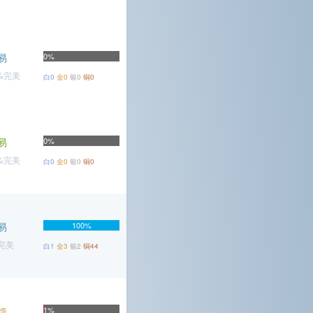
易
0%
9%完美
白0
金0
银0
铜0
易
0%
4%完美
白0
金0
银0
铜0
易
100%
%完美
白1
金3
银2
铜44
烦
1%