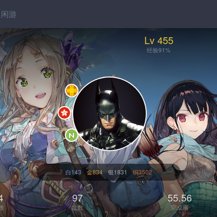
闲游
Lv 455
经验91%
白143
金834
银1831
铜3502
4
97
55.56
数
坑数
完成率