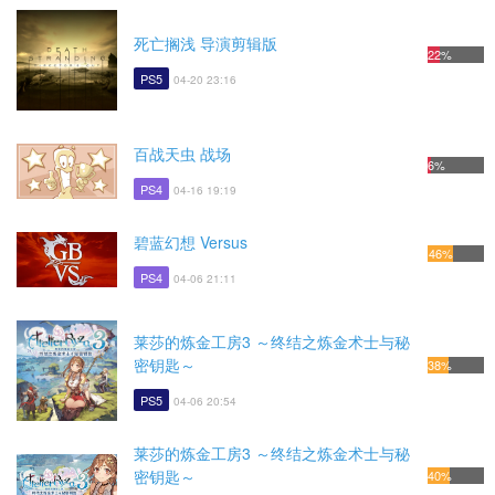
死亡搁浅 导演剪辑版
22%
PS5
04-20 23:16
百战天虫 战场
6%
PS4
04-16 19:19
碧蓝幻想 Versus
46%
PS4
04-06 21:11
莱莎的炼金工房3 ～终结之炼金术士与秘
密钥匙～
38%
PS5
04-06 20:54
莱莎的炼金工房3 ～终结之炼金术士与秘
密钥匙～
40%