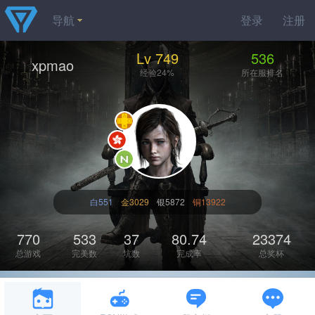
导航
登录
注册
Lv 749
536
xpmao
经验24%
所在服排名
白551
金3029
银5872
铜13922
770
533
37
80.74
23374
总游戏
完美数
坑数
完成率
总奖杯