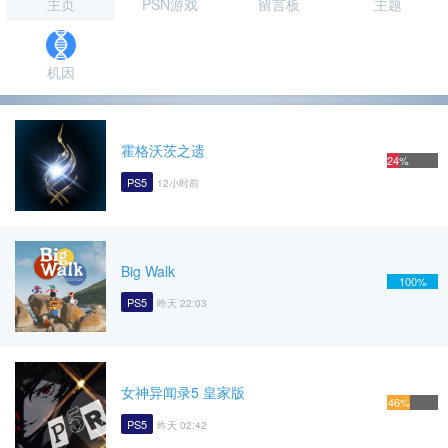
主页
PSN游戏
留言板
主题
机因
霍格沃茨之遗
24%
PS5
12小时前
Big Walk
100%
PS5
昨天 22:03
女神异闻录5 皇家版
46%
PS5
昨天 02:42