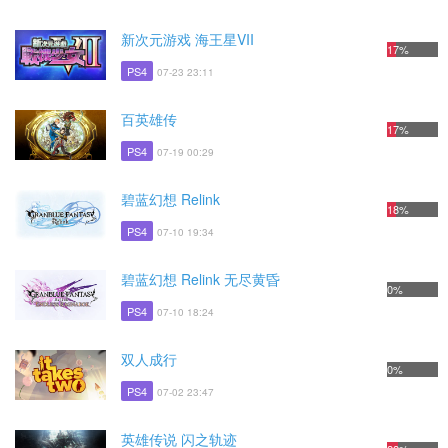
新次元游戏 海王星VII
17%
PS4
07-23 23:11
百英雄传
17%
PS4
07-19 00:29
碧蓝幻想 Relink
18%
PS4
07-10 19:34
碧蓝幻想 Relink 无尽黄昏
0%
PS4
07-10 18:24
双人成行
0%
PS4
07-02 23:47
英雄传说 闪之轨迹