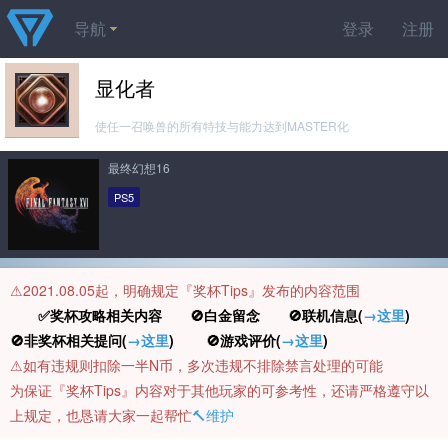
导航
登录
注册
显化者
使任一召唤兽的所有特技与能力达到MASTER化
最终幻想16
PS5
⚠️2021.08.05起，明确规定『奖杯Tips』发布的内容范围
✅奖杯攻略相关内容 🚫白金留念 🚫联机信息(
→这里
)
🚫非奖杯相关提问(
→这里
) 🚫游戏评价(
→这里
)
⚠️如有违规则扣除一半N币，多次违规不排除禁言处理的可能
为保证『奖杯Tips』内容对于其他玩家的可参考性，还请严格遵守以
上规定，也恳请大家一起帮忙
🔨维护