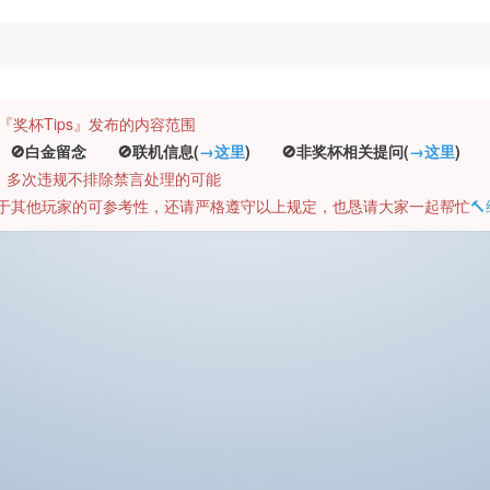
规定『奖杯Tips』发布的内容范围
白金留念 🚫联机信息(
→这里
) 🚫非奖杯相关提问(
→这里
) 
币，多次违规不排除禁言处理的可能
容对于其他玩家的可参考性，还请严格遵守以上规定，也恳请大家一起帮忙
