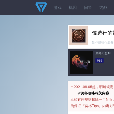
游戏
机因
问答
约战
锻造行的
制作或强化装备
最终幻想16
PS5
⚠️2021.08.05起，明确
✅奖杯攻略相关内容 
⚠️如有违规则扣除一半N
为保证『奖杯Tips』内