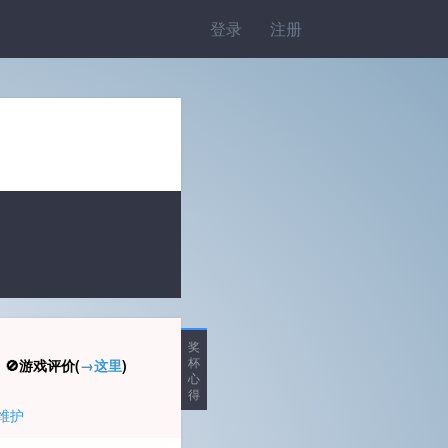
登录
注册
奖
杯
🚫游戏评价(
→这里
)
心
得
维护