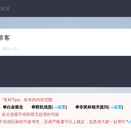
闲游
常客
（累计５次）
规定『奖杯Tips』发布的内容范围
白金留念 🚫联机信息(
→这里
) 🚫非奖杯相关提问(
→这里
) 
币，多次违规不排除禁言处理的可能
容对于其他玩家的可参考性，还请严格遵守以上规定，也恳请大家一起帮忙
