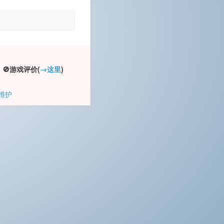
🚫游戏评价(
→这里
)
维护