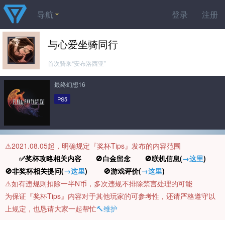
导航
登录
注册
与心爱坐骑同行
首次骑乘“安布洛西亚”
最终幻想16
PS5
⚠️2021.08.05起，明确规定『奖杯Tips』发布的内容范围
✅奖杯攻略相关内容 🚫白金留念 🚫联机信息(
→这里
)
🚫非奖杯相关提问(
→这里
) 🚫游戏评价(
→这里
)
⚠️如有违规则扣除一半N币，多次违规不排除禁言处理的可能
为保证『奖杯Tips』内容对于其他玩家的可参考性，还请严格遵守以
上规定，也恳请大家一起帮忙
🔨维护