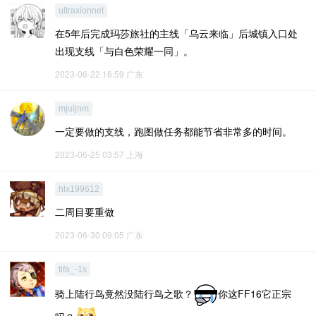
ultraxionnet
在5年后完成玛莎旅社的主线「乌云来临」后城镇入口处
出现支线「与白色荣耀一同」。
2023-06-22 16:59
广东
mjuijnm
一定要做的支线，跑图做任务都能节省非常多的时间。
2023-06-25 03:57
上海
hlx199612
二周目要重做
2023-06-30 09:05
广东
tifa_-1s
骑上陆行鸟竟然没陆行鸟之歌？
你这FF16它正宗