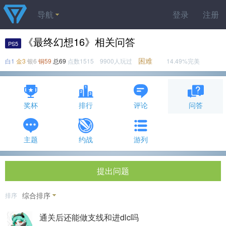
导航
登录
注册
《最终幻想16》相关问答
PS5
困难
白1
金3
银6
铜59
总69
点数1515 9900人玩过
14.49%完美
奖杯
排行
评论
问答
主题
约战
游列
提出问题
综合排序
排序
通关后还能做支线和进dlc吗