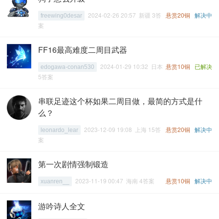
2024-02-26 20:57 新疆 3答
悬赏20铜
解决中
freewing0desar
案
FF16最高难度二周目武器
2024-01-29 10:32 日本
悬赏10铜
已解决
edogawa-conan530
5答案
串联足迹这个杯如果二周目做，最简的方式是什
么？
2023-12-09 19:08 上海 15答
悬赏20铜
解决中
leonardo_lear
案
第一次剧情强制锻造
2023-11-19 00:47 海南 4答案
悬赏10铜
解决中
xuanren__
游吟诗人全文