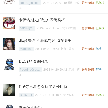
2024-04-23 02:49 浙江 3答
悬赏20铜
已解决
Reimu_thirteen
案
卡伊洛斯之门过关没跳奖杯
2024-04-23 02:46 北京 8答案
悬赏40铜
已解决
satsukiye_
dlc沧海恸哭 敏武臂环+3在哪里
2024-04-21 09:53 北京 1答案
悬赏10铜
解决中
MagLosE
DLC2的收集问题
2024-04-20 20:42 新疆 1答
悬赏60铜
解决中
freewing0desar
案
ff16怎么看怎么玩了多长时间
2024-04-18 18:48 辽宁 5答案
悬赏10铜
已解决
Bigky731
狗子怎么升级