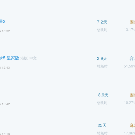
星2
7.2天
困
总耗时
13.1
5 16:32
录5 皇家版
港版 中文
3.9天
容
总耗时
51.5
8 12:43
18.9天
困
总耗时
10.2
4 15:42
25天
麻
总耗时
17.3
4 15:18