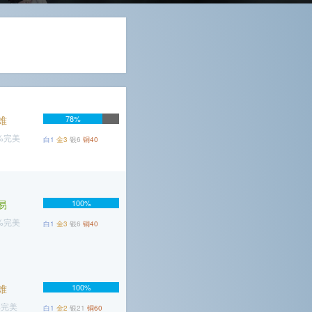
难
78%
5%完美
白1
金3
银6
铜40
易
100%
3%完美
白1
金3
银6
铜40
难
100%
%完美
白1
金2
银21
铜60