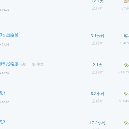
12.7天
困
总耗时
7%
2 15:33
录5 战略版
3.1分钟
容
总耗时
56.4
0 21:03
录5 战略版
港版 日版 中文
2.1天
极
总耗时
61.8
0 20:54
龙3
6.2小时
极
总耗时
78.8
3 20:00
龙3
17.2小时
极