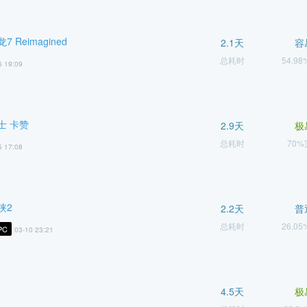
 Reimagined
2.1天
容
总耗时
54.9
5 19:09
士 卡赞
2.9天
极
总耗时
70
5 17:08
侠2
2.2天
普
总耗时
26.0
PC
03-10 23:21
4.5天
极