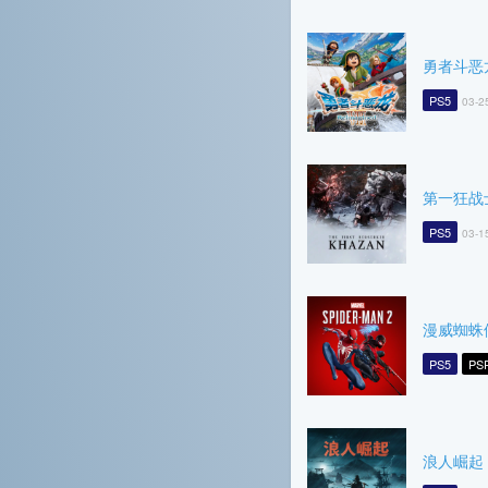
勇者斗恶龙7
PS5
03-2
第一狂战
PS5
03-1
漫威蜘蛛
PS5
PS
浪人崛起