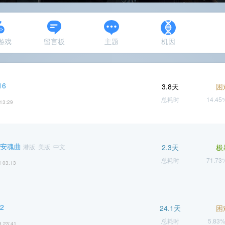
N游戏
留言板
主题
机因
6
3.8天
困
总耗时
14.4
13:29
 安魂曲
港版 美版 中文
2.3天
极
总耗时
71.7
 03:13
2
24.1天
困
总耗时
5.83
8 23:41