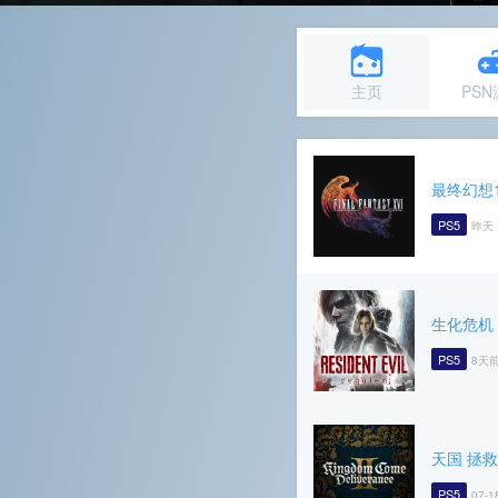
主页
PS
最终幻想1
PS5
昨天 
生化危机
PS5
8天前
天国 拯救
PS5
07-1