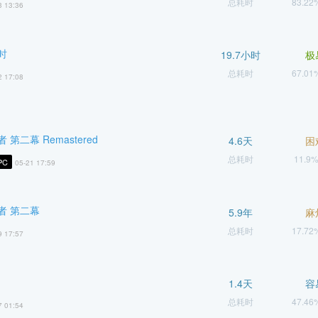
总耗时
83.2
3 13:36
时
19.7小时
极
总耗时
67.0
2 17:08
第二幕 Remastered
4.6天
困
总耗时
11.9
PC
05-21 17:59
者 第二幕
5.9年
麻
总耗时
17.7
9 17:57
1.4天
容
总耗时
47.4
7 01:54