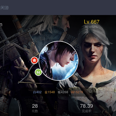
闲游
Lv 667
n
经验62%
白402
金1548
银4268
铜15276
28
78.39
坑数
完成率