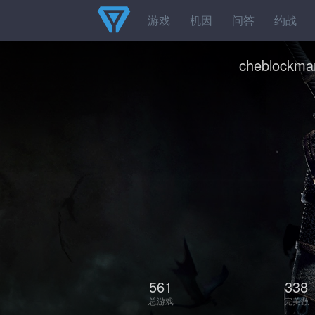
游戏
机因
问答
约战
cheblockma
561
338
总游戏
完美数