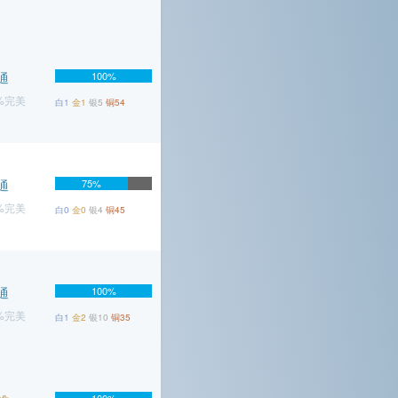
通
100%
1%完美
白1
金1
银5
铜54
通
75%
7%完美
白0
金0
银4
铜45
通
100%
3%完美
白1
金2
银10
铜35