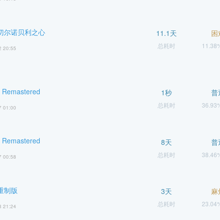
 切尔诺贝利之心
11.1天
困
总耗时
11.3
2 20:55
Remastered
1秒
普
总耗时
36.9
7 01:00
Remastered
8天
普
总耗时
38.4
7 00:58
重制版
3天
麻
总耗时
23.0
8 21:24