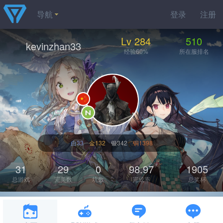
导航
登录
注册
Lv 284
510
kevinzhan33
经验60%
所在服排名
白33
金132
银342
铜1398
31
29
0
98.97
1905
总游戏
完美数
坑数
完成率
总奖杯