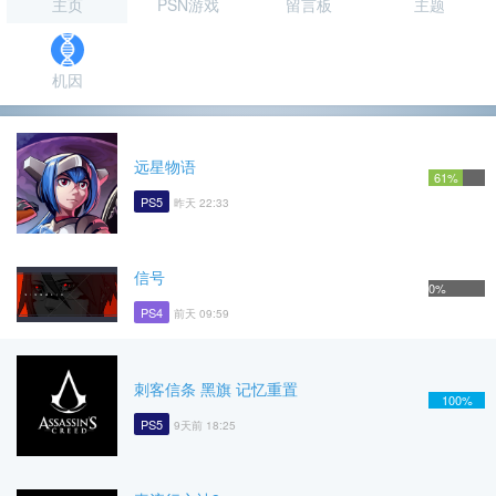
主页
PSN游戏
留言板
主题
机因
远星物语
61%
PS5
昨天 22:33
信号
0%
PS4
前天 09:59
刺客信条 黑旗 记忆重置
100%
PS5
9天前 18:25