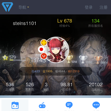
导航
登录
注册
Lv 678
134
steins1101
经验4%
所在服排名
白433
金1906
银4844
铜12919
536
526
3
98.81
20102
总游戏
完美数
坑数
完成率
总奖杯