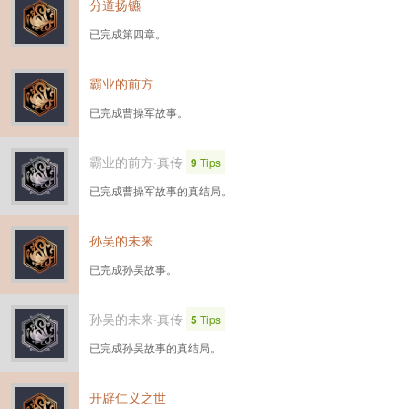
分道扬镳
已完成第四章。
霸业的前方
已完成曹操军故事。
霸业的前方·真传
9
Tips
已完成曹操军故事的真结局。
孙吴的未来
已完成孙吴故事。
孙吴的未来·真传
5
Tips
已完成孙吴故事的真结局。
开辟仁义之世