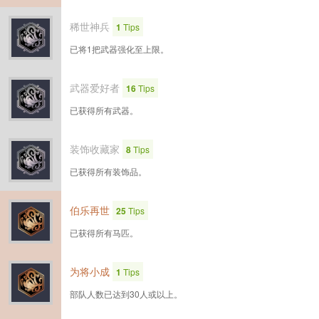
稀世神兵
1
Tips
已将1把武器强化至上限。
武器爱好者
16
Tips
已获得所有武器。
装饰收藏家
8
Tips
已获得所有装饰品。
伯乐再世
25
Tips
已获得所有马匹。
为将小成
1
Tips
部队人数已达到30人或以上。