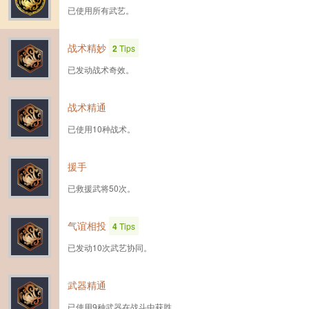
已使用所有武艺。
战术精妙
2
Tips
已发动战术奇效。
战术精通
已使用10种战术。
援手
已救援武将50次。
气谊相投
4
Tips
已发动10次武艺协同。
武器精通
已使用9种武器在战斗中获胜。