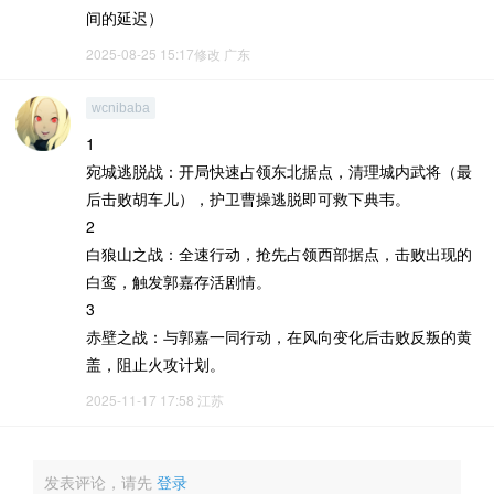
间的延迟）
2025-08-25 15:17修改
广东
wcnibaba
1
宛城逃脱战‌：开局快速占领东北据点，清理城内武将（最
后击败胡车儿），护卫曹操逃脱即可救下典韦。‌‌
2‌‌
‌白狼山之战‌：全速行动，抢先占领西部据点，击败出现的
白鸾，触发郭嘉存活剧情。‌‌
3‌‌
‌赤壁之战‌：与郭嘉一同行动，在风向变化后击败反叛的黄
盖，阻止火攻计划。‌‌
2025-11-17 17:58
江苏
发表评论，请先
登录