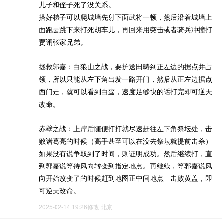
儿子和侄子死了没关系。
搭好梯子可以爬城墙先射下面武将一顿，然后沿着城墙上
面跑去跳下来打死胡车儿，再回来用突击或者骑兵冲撞打
贾诩张家兄弟。
拯救郭嘉：白狼山之战，要护送田畴到正左边的据点并占
领，所以只能从左下角出发一路开门，然后从正左边据点
西门走，就可以看到白鸾，速度足够快的话打完即可逆天
改命。
赤壁之战：上岸后随便打打就尽速赶往左下角祭坛处，击
败诸葛亮的时候（高手甚至可以在没去祭坛就提前击杀）
如果没有说争取到了时间，则证明成功。然后继续打，直
到郭嘉说等待风向转变到指定地点。再继续，等郭嘉说风
向开始改变了的时候赶到地图正中间地点，击败黄盖，即
可逆天改命。
2025-02-14 19:26修改
北京