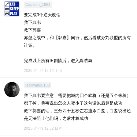
Captoon_1983
要完成3个逆天改命
救下典韦
救下郭嘉
赤壁之战中，和【郭嘉】同行，然后看破孙刘联盟的所有
计策。
完成以上所有IF剧情后，进入真结局
2025-01-17 12:12
上海
jackwang0103
救下典韦要注意，需要把城内四个武将（还是五个来着）
都干掉，典韦说出怎么人变少了这句话以后算是成功
救下郭嘉的话，三分四十五秒左右速杀白鸾，白鸾说出还
是无法阻止他们吗，之后才算成功
2025-01-19 12:52
日本