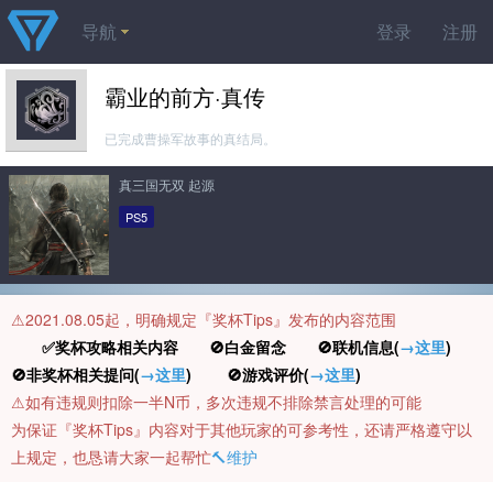
导航
登录
注册
霸业的前方·真传
已完成曹操军故事的真结局。
真三国无双 起源
PS5
⚠️2021.08.05起，明确规定『奖杯Tips』发布的内容范围
✅奖杯攻略相关内容 🚫白金留念 🚫联机信息(
→这里
)
🚫非奖杯相关提问(
→这里
) 🚫游戏评价(
→这里
)
⚠️如有违规则扣除一半N币，多次违规不排除禁言处理的可能
为保证『奖杯Tips』内容对于其他玩家的可参考性，还请严格遵守以
上规定，也恳请大家一起帮忙
🔨维护