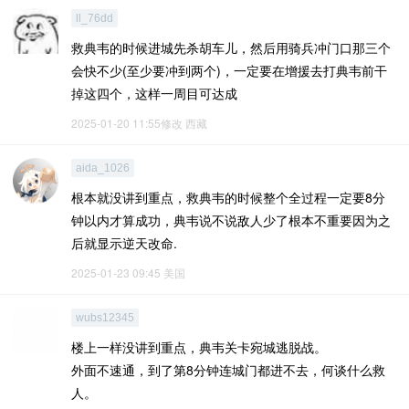
ll_76dd
救典韦的时候进城先杀胡车儿，然后用骑兵冲门口那三个
会快不少(至少要冲到两个)，一定要在增援去打典韦前干
掉这四个，这样一周目可达成
2025-01-20 11:55修改
西藏
aida_1026
根本就没讲到重点，救典韦的时候整个全过程一定要8分
钟以内才算成功，典韦说不说敌人少了根本不重要因为之
后就显示逆天改命.
2025-01-23 09:45
美国
wubs12345
楼上一样没讲到重点，典韦关卡宛城逃脱战。
外面不速通，到了第8分钟连城门都进不去，何谈什么救
人。