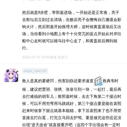
然后就是if赤壁，带郭嘉进场，一开始还是正常推，亮子
去祭坛后立刻过去清场，击败后亮子会懊悔自己撤退会影
响火计，然后郭嘉开始推理大师，这时候黄盖退场后又出
场，当你看到小地图上有个十分突兀的蓝点开始从对岸往
船中心走时就可以骑马往中心走了，和黄盖前后脚到就
行。
2025-02-10 19:30修改
黑龙江
angel_luke102
救人是真的要硬凹，伤害刮痧还要求速度
救典韦时
候，建议把贾诩、张绣、张泉引到一块，一起打，最后再
去打难搞的胡车儿；救郭嘉时候，去左下角第二个据点时
候，可以不用兜弯用马跳就好，第三个据点要是能在袁熙
赶来时候拿下据点就基本能稳，拿下后袁熙来了也不用管
直接去打白鸾，打完立马回去护驾。要是做完这些迟迟没
出现“逆天改命”就直接重开吧（这四个字出现会有一定时