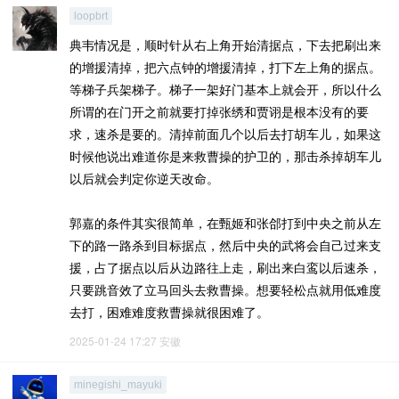
loopbrt
典韦情况是，顺时针从右上角开始清据点，下去把刷出来
的增援清掉，把六点钟的增援清掉，打下左上角的据点。
等梯子兵架梯子。梯子一架好门基本上就会开，所以什么
所谓的在门开之前就要打掉张绣和贾诩是根本没有的要
求，速杀是要的。清掉前面几个以后去打胡车儿，如果这
时候他说出难道你是来救曹操的护卫的，那击杀掉胡车儿
以后就会判定你逆天改命。
郭嘉的条件其实很简单，在甄姬和张郃打到中央之前从左
下的路一路杀到目标据点，然后中央的武将会自己过来支
援，占了据点以后从边路往上走，刷出来白鸾以后速杀，
只要跳音效了立马回头去救曹操。想要轻松点就用低难度
去打，困难难度救曹操就很困难了。
2025-01-24 17:27
安徽
minegishi_mayuki