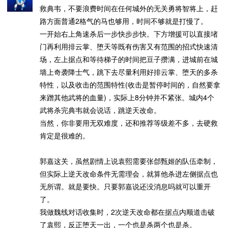
救典韦，不要浪费时间在任何城外的无关勇将智将上，赶
路方面普通2格气的马也够用，时间不够就是打慢了。
一开始右上角速杀后一步快步步快。下方增援可以直接堵
门再利用排云掌、堕天等既有伤害又有范围的招式快速清
场，左上据点和等待梯子的时间把豆子攒满，进城前在城
墙上奇袭降士气，跳下去尽量利用好排云掌、堕天的多杀
特性，以及收击的范围特性(收击是暂停时间的，自然要拿
来蹭其他武将的血量)，实际上8分钟并不紧张。城内4个
武将杀完典韦就会说话，跳逆天改命。
当然，你非要用无双难度，还和推荐等级差不多，去硬救
肯定是很难的。
郭嘉这关，虽然剧情上说袁熙需要张郃甄姬的队伍牵制，
但实际上逆天改命条件无需理会，就算他杀进左侧据点也
无所谓。就是要快。只要郭嘉说还没消息吗就可以重开
了。
我做魏线对话收集时，2次逆天改命都在据点内顺道击破
了袁熙，反正堕天一出，一个也是杀两个也是杀。