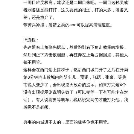
一周目难度极高，建议还是二周目来吧。一周目选孙吴或
者刘备还是能打打，这关要跑的很远，打的太多，装备又
差，还是放弃了。
带骑兵冲撞，射箭之类的aoe可以提高清理速度。
IF流程：
先速通右上角张先据点，然后跑到右下角击败霍峻增援，
然后到正下方击败蒯越，再狂奔左上角占据据点，其他人
都不用管。
这样会在西门边上搭梯子，然后西门城门开了之后在开局
第8分钟内击败城内的胡车儿，贾诩，张绣，张泉。等典
韦说人变少了，会出现逆天改命的提示。如果打完这4个
没有出现提示则说明失败了（可以稍等一下有可能卡在对
话）。有人说需要等胡车儿说话说完两句才能打死他，我
感觉不是必须。
典韦的内城进不去的，里面的猛将你也不用管。