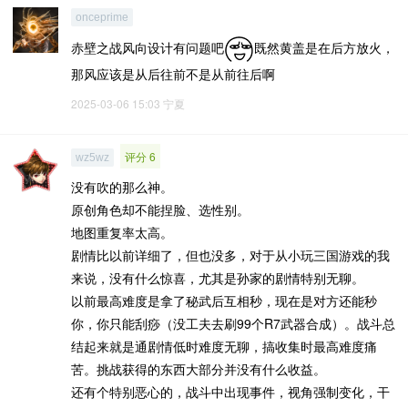
onceprime
赤壁之战风向设计有问题吧
既然黄盖是在后方放火，
那风应该是从后往前不是从前往后啊
2025-03-06 15:03
宁夏
评分 6
wz5wz
没有吹的那么神。
原创角色却不能捏脸、选性别。
地图重复率太高。
剧情比以前详细了，但也没多，对于从小玩三国游戏的我
来说，没有什么惊喜，尤其是孙家的剧情特别无聊。
以前最高难度是拿了秘武后互相秒，现在是对方还能秒
你，你只能刮痧（没工夫去刷99个R7武器合成）。战斗总
结起来就是通剧情低时难度无聊，搞收集时最高难度痛
苦。挑战获得的东西大部分并没有什么收益。
还有个特别恶心的，战斗中出现事件，视角强制变化，干