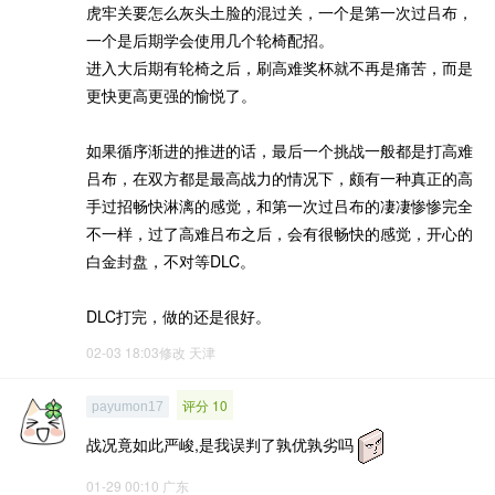
虎牢关要怎么灰头土脸的混过关，一个是第一次过吕布，
一个是后期学会使用几个轮椅配招。
进入大后期有轮椅之后，刷高难奖杯就不再是痛苦，而是
更快更高更强的愉悦了。
如果循序渐进的推进的话，最后一个挑战一般都是打高难
吕布，在双方都是最高战力的情况下，颇有一种真正的高
手过招畅快淋漓的感觉，和第一次过吕布的凄凄惨惨完全
不一样，过了高难吕布之后，会有很畅快的感觉，开心的
白金封盘，不对等DLC。
DLC打完，做的还是很好。
02-03 18:03修改
天津
评分 10
payumon17
战况竟如此严峻,是我误判了孰优孰劣吗
01-29 00:10
广东