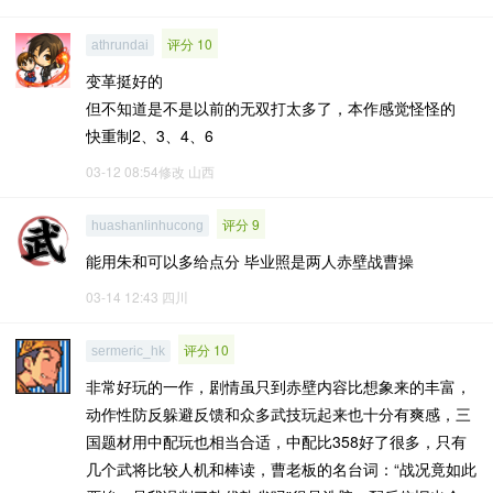
评分 10
athrundai
变革挺好的
但不知道是不是以前的无双打太多了，本作感觉怪怪的
快重制2、3、4、6
03-12 08:54修改
山西
评分 9
huashanlinhucong
能用朱和可以多给点分 毕业照是两人赤壁战曹操
03-14 12:43
四川
评分 10
sermeric_hk
非常好玩的一作，剧情虽只到赤壁内容比想象来的丰富，
动作性防反躲避反馈和众多武技玩起来也十分有爽感，三
国题材用中配玩也相当合适，中配比358好了很多，只有
几个武将比较人机和棒读，曹老板的名台词：“战况竟如此