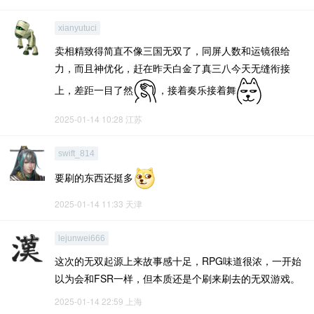
xianyutuci
卖相精致得简直不像三国无双了，同屏人数和运镜很给
力，而且神优化，赶在昨天白金了真三八今天无缝衔接
上，差距一目了然
，接着奏乐接着舞
2025-01-14 10:28
江苏
swift_814
要刷的东西还挺多
2025-01-14 11:33
天津
lejunwei666
这次的无双起源上来故事感十足，RPG味道很浓，一开始
以为会和FSR一样，但本质还是个刷来刷去的无双游戏。
2025-01-14 22:59
上海