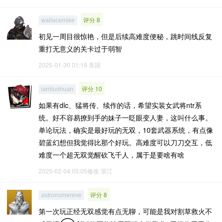
评分 8
wallacemike
初见一周目很惊艳，但是后续高难度便秘，跳时间线反复
重打无意义的关卡过于弱智
2025-01-30 01:19
美国
评分 10
iamluohuan
如果有dlc、猛将传、续作的话，希望实装女武将ntr系
统。好不容易撩到手的妹子一眨眼变人妻，这叫什么事。
单论玩法，确实是最好玩的无双，10套武器系统，有点像
碧蓝幻想但我觉得比那个好玩。高难度可以刀刀交互，低
难度一个超无双觉醒砍飞千人，属于是要啥有啥
2025-02-04 05:05修改
浙江
评分 8
astronomereve
第一次玩正经无双感觉有点无聊，可能是我对割草救火不