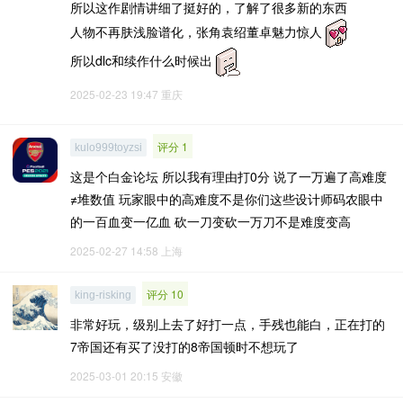
所以这作剧情讲细了挺好的，了解了很多新的东西
人物不再肤浅脸谱化，张角袁绍董卓魅力惊人
所以dlc和续作什么时候出
2025-02-23 19:47
重庆
评分 1
kulo999toyzsi
这是个白金论坛 所以我有理由打0分 说了一万遍了高难度
≠堆数值 玩家眼中的高难度不是你们这些设计师码农眼中
的一百血变一亿血 砍一刀变砍一万刀不是难度变高
2025-02-27 14:58
上海
评分 10
king-risking
非常好玩，级别上去了好打一点，手残也能白，正在打的
7帝国还有买了没打的8帝国顿时不想玩了
2025-03-01 20:15
安徽