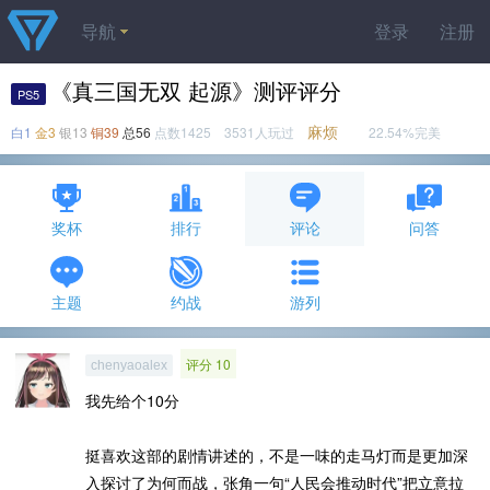
导航
登录
注册
《真三国无双 起源》测评评分
PS5
麻烦
白1
金3
银13
铜39
总56
点数1425 3531人玩过
22.54%完美
奖杯
排行
评论
问答
主题
约战
游列
评分 10
chenyaoalex
我先给个10分
挺喜欢这部的剧情讲述的，不是一味的走马灯而是更加深
入探讨了为何而战，张角一句“人民会推动时代”把立意拉