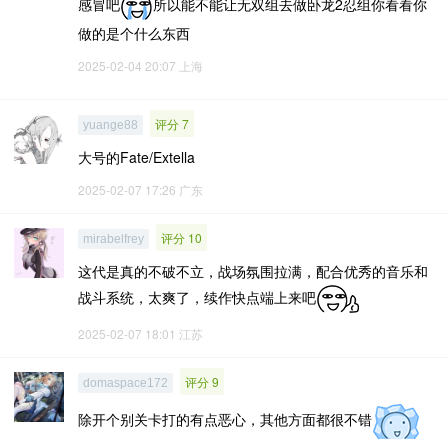
感冒吧
所以能不能让无双组去做卧龙2忍组你看看你
做的是个什么东西
2025-02-04 20:07
上海
评分 7
yuange88
大号的Fate/Extella
2025-02-07 17:26
广东
评分 10
mirabelfrey
这代是真的不破不立，战场氛围拉满，配合优秀的音乐和
战斗系统，太爽了，续作快点端上来吧
2025-02-07 18:01
江苏
评分 9
domaspace172
除开个别关卡打的有点恶心，其他方面都很不错