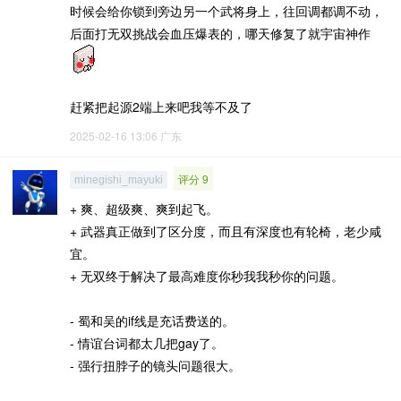
时候会给你锁到旁边另一个武将身上，往回调都调不动，
后面打无双挑战会血压爆表的，哪天修复了就宇宙神作
赶紧把起源2端上来吧我等不及了
2025-02-16 13:06
广东
评分 9
minegishi_mayuki
+ 爽、超级爽、爽到起飞。
+ 武器真正做到了区分度，而且有深度也有轮椅，老少咸
宜。
+ 无双终于解决了最高难度你秒我我秒你的问题。
- 蜀和吴的if线是充话费送的。
- 情谊台词都太几把gay了。
- 强行扭脖子的镜头问题很大。