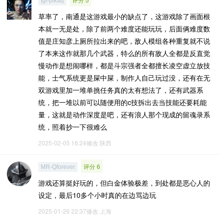
tgl-pikaq
草率了，南通是这游戏最小的缺点了，这游戏除了画面根
本就一无是处，除了前两个难度还能玩玩，后面俩难度数
值是庄知彦上厕所拉出来的吧，敌人模组各种重复就不说
了本来这作就那几个武器，特么的所有敌人全都是反直觉
慢动作是想闹哪样，都是斗宗强者全都擅长凌空虚立放技
能，士气系统更是屎中屎，制作人自己玩过没，还有在无
双游戏里加一堆单挑任务真的太有想法了，还有武器系
统，把一堆以前可以随便用的c技拆出去当技能还要耗能
量，这就是动作深度是吧，还有浪人那个现成的留魂录系
统，照着抄一下很难么
2025-02-05 16:24修改
陕西
评分 6
MR-Qforever
游戏还算挺好玩的，但白金体验极差，到处都是恶心人的
设定，最后10多个小时真的在边骂边玩
2025-01-26 22:37修改
上海