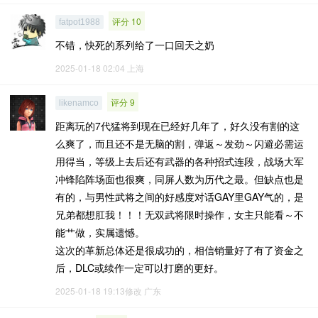
评分 10
fatpot1988
不错，快死的系列给了一口回天之奶
2025-01-18 02:04
上海
评分 9
likenamco
距离玩的7代猛将到现在已经好几年了，好久没有割的这
么爽了，而且还不是无脑的割，弹返～发劲～闪避必需运
用得当，等级上去后还有武器的各种招式连段，战场大军
冲锋陷阵场面也很爽，同屏人数为历代之最。但缺点也是
有的，与男性武将之间的好感度对话GAY里GAY气的，是
兄弟都想肛我！！！无双武将限时操作，女主只能看～不
能艹做，实属遗憾。
这次的革新总体还是很成功的，相信销量好了有了资金之
后，DLC或续作一定可以打磨的更好。
2025-01-18 19:13修改
广东