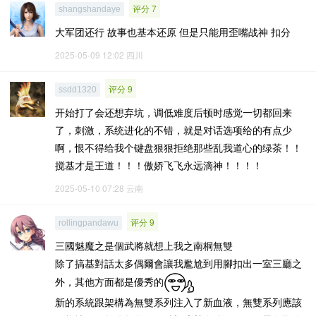
评分 7
shangshandaye
大军团还行 故事也基本还原 但是只能用歪嘴战神 扣分
2025-05-09 12:02
四川
评分 9
ssdd1320
开始打了会还想弃坑，调低难度后顿时感觉一切都回来
了，刺激，系统进化的不错，就是对话选项给的有点少
啊，恨不得给我个键盘狠狠拒绝那些乱我道心的绿茶！！
搅基才是王道！！！傲娇飞飞永远滴神！！！！
2025-05-10 07:28
云南
评分 9
rollingpandawu
三國魅魔之是個武將就想上我之南桐無雙
除了搞基對話太多偶爾會讓我尷尬到用腳扣出一室三廳之
外，其他方面都是優秀的
新的系統跟架構為無雙系列注入了新血液，無雙系列應該