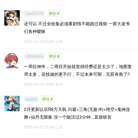
评分 9
LaoGu728
还可以 不过全收集必须看剧情不能跳过很烦 一群大老爷
们各种暧昧
2025-03-18 22:44
上海
评分 8
mfstudious
一周目神作，二周目开始就觉得经费还是太少了，地图复
用太多，吴线做的更不行，不过未来可期，无双有救了!!
2025-03-19 12:50
未知
评分 9
seaphi
2月更新以后R8方天戟 闪避+三角(无敌冲)+绝空+鬼神连
舞+仙丹无限换 没一个能活过2分钟...直接斩首
2025-03-27 20:34
江苏