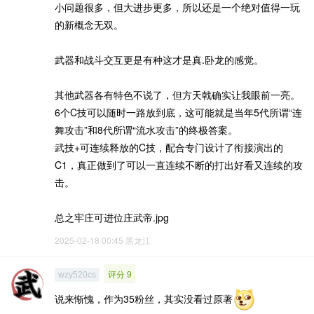
小问题很多，但大进步更多，所以还是一个绝对值得一玩
的新概念无双。
武器和战斗交互更是有种这才是真.卧龙的感觉。
其他武器各有特色不说了，但方天戟确实让我眼前一亮。
6个C技可以随时一路放到底，这可能就是当年5代所谓“连
舞攻击”和8代所谓“流水攻击”的终极答案。
武技+可连续释放的C技，配合专门设计了衔接演出的
C1，真正做到了可以一直连续不断的打出好看又连续的攻
击。
总之牢庄可进位庄武帝.jpg
2025-02-18 00:45
黑龙江
评分 9
wzy520cs
说来惭愧，作为35粉丝，其实没看过原著