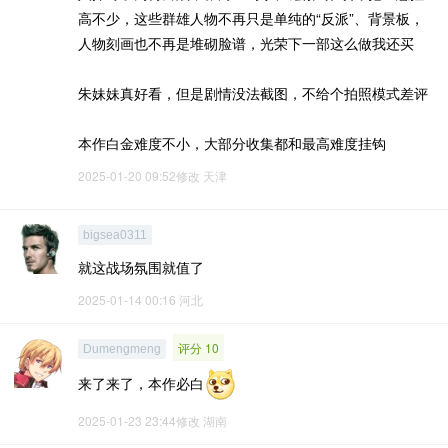
高不少，这些群雄人物不再只是单纯的“反派”、背景板，
人物刻画也不再是堆砌脸谱，光荣下一部这么做我还买
朱妹妹真好看，但是剧情没法截图，不给个拍照模式差评
本作白金难度不小，大部分收集都和最高难度挂钩
2025-01-20 09:52修改
天津
bigsea0311
就这战场氛围就值了
2025-01-14 00:16
河北
评分 10
Dumengmeng
来了来了，本作必白
2025-01-23 23:44修改
湖南