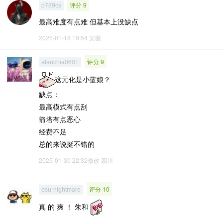
评分 9
p789cs
最高难度有点难 但基本上没缺点
2025-01-18 19:54
安徽
评分 9
alanchia0601
这元化是小蓝娘？
缺点：
最高模式有点刮
箭塔有点恶心
经费不足
总的来说挺不错的
2025-01-30 22:32修改
四川
评分 10
osu-nightmare
真 的 爽 ！ 朱和