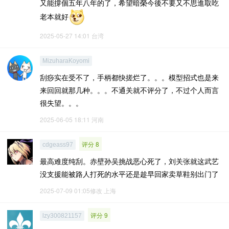
又能撐個五年八年的了，希望暗榮今後不要又不思進取吃
老本就好
2025-05-27 14:01
台湾
MizuharaKoyomi
刮痧实在受不了，手柄都快搓烂了。。。模型招式也是来
来回回就那几种。。。不通关就不评分了，不过个人而言
很失望。。。
2025-06-05 18:11
河南
评分 8
cdgeass97
最高难度纯刮。赤壁孙吴挑战恶心死了，刘关张就这武艺
没支援能被路人打死的水平还是趁早回家卖草鞋别出门了
2025-07-09 01:05修改
上海
评分 9
lzy300821157