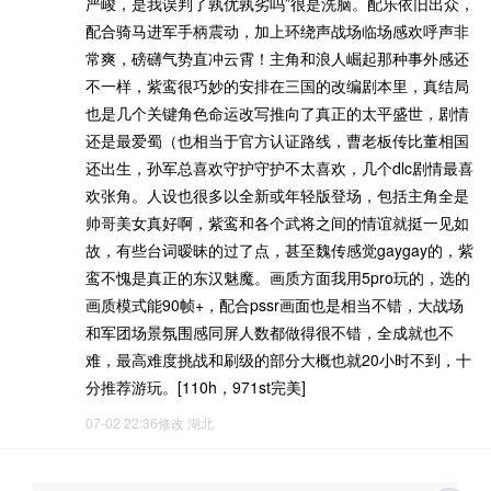
严峻，是我误判了孰优孰劣吗”很是洗脑。配乐依旧出众，
配合骑马进军手柄震动，加上环绕声战场临场感欢呼声非
常爽，磅礴气势直冲云霄！主角和浪人崛起那种事外感还
不一样，紫鸾很巧妙的安排在三国的改编剧本里，真结局
也是几个关键角色命运改写推向了真正的太平盛世，剧情
还是最爱蜀（也相当于官方认证路线，曹老板传比董相国
还出生，孙军总喜欢守护守护不太喜欢，几个dlc剧情最喜
欢张角。人设也很多以全新或年轻版登场，包括主角全是
帅哥美女真好啊，紫鸾和各个武将之间的情谊就挺一见如
故，有些台词暧昧的过了点，甚至魏传感觉gaygay的，紫
鸾不愧是真正的东汉魅魔。画质方面我用5pro玩的，选的
画质模式能90帧+，配合pssr画面也是相当不错，大战场
和军团场景氛围感同屏人数都做得很不错，全成就也不
难，最高难度挑战和刷级的部分大概也就20小时不到，十
分推荐游玩。[110h，971st完美]
07-02 22:36修改
湖北