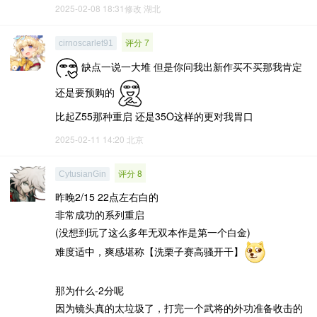
2025-02-08 18:31修改
湖北
评分 7
cirnoscarlet91
缺点一说一大堆 但是你问我出新作买不买那我肯定
还是要预购的
比起Z55那种重启 还是35O这样的更对我胃口
2025-02-11 14:20
北京
评分 8
CytusianGin
昨晚2/15 22点左右白的
非常成功的系列重启
(没想到玩了这么多年无双本作是第一个白金)
难度适中，爽感堪称【洗栗子赛高骚开干】
那为什么-2分呢
因为镜头真的太垃圾了，打完一个武将的外功准备收击的