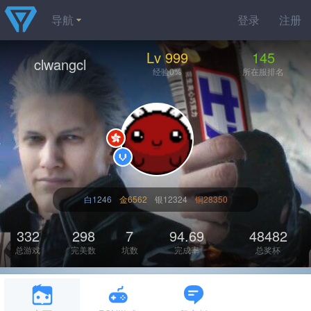
导航
登录
注册
Lv 999
145
clwangcl
经验0%
所在服排名
白1246
金6562
银12324
铜28350
332
298
7
94.69
48482
总游戏
完美数
坑数
完成率
总奖杯