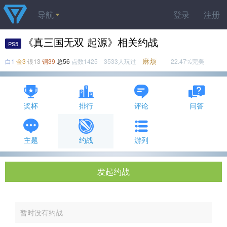
导航
登录
注册
《真三国无双 起源》相关约战
PS5
麻烦
白1
金3
银13
铜39
总56
点数1425 3533人玩过
22.47%完美
奖杯
排行
评论
问答
主题
约战
游列
发起约战
暂时没有约战