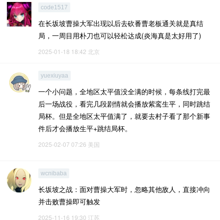
code1517
在长坂坡曹操大军出现以后去砍番曹老板通关就是真结
局，一周目用朴刀也可以轻松达成(炎海真是太好用了)
2025-01-18 18:42
北京
yuexiuyaa
一个小问题，全地区太平值没全满的时候，每条线打完最
后一场战役，看完几段剧情就会播放紫鸾生平，同时跳结
局杯。但是全地区太平值满了，就要去村子看了那个新事
件后才会播放生平+跳结局杯。
2025-02-07 07:26
美国
wcnibaba
‌长坂坡之战‌：面对曹操大军时，忽略其他敌人，直接冲向
并击败曹操即可触发
2025-11-16 19:30
江苏