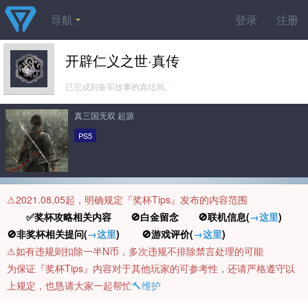
导航
登录
注册
开辟仁义之世·真传
已完成刘备军故事的真结局。
真三国无双 起源
PS5
⚠️2021.08.05起，明确规定『奖杯Tips』发布的内容范围
✅奖杯攻略相关内容 🚫白金留念 🚫联机信息(
→这里
)
🚫非奖杯相关提问(
→这里
) 🚫游戏评价(
→这里
)
⚠️如有违规则扣除一半N币，多次违规不排除禁言处理的可能
为保证『奖杯Tips』内容对于其他玩家的可参考性，还请严格遵守以
上规定，也恳请大家一起帮忙
🔨维护