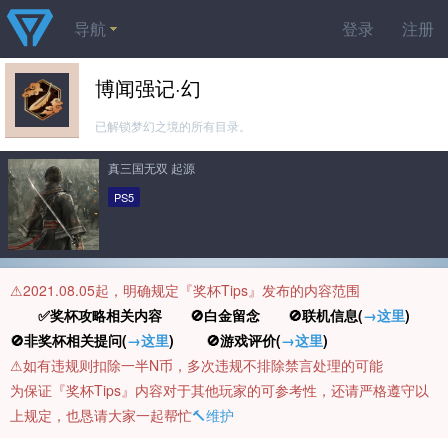
导航
登录
注册
博闻强记·幻
已解锁梦幻之境的所有目录。
真三国无双 起源
PS5
⚠️2021.08.05起，明确规定『奖杯Tips』发布的内容范围
✅奖杯攻略相关内容 🚫白金留念 🚫联机信息(
→这里
)
🚫非奖杯相关提问(
→这里
) 🚫游戏评价(
→这里
)
⚠️如有违规则扣除一半N币，多次违规不排除禁言处理的可能
为保证『奖杯Tips』内容对于其他玩家的可参考性，还请严格遵守以
上规定，也恳请大家一起帮忙
🔨维护