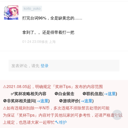
koito_yuko
打完台词96%，全是缺黄忠的……
拿到了。。还是得带着打一把
01-24 23:08修改
上海
发表评论，请先
登录
⚠️2021.08.05起，明确规定『奖杯Tips』发布的内容范围
✅奖杯攻略相关内容 🚫白金留念 🚫联机信息(
→这里
)
🚫非奖杯相关提问(
→这里
) 🚫游戏评价(
→这里
)
⚠️如有违规则扣除一半N币，多次违规不排除禁言处理的可能
为保证『奖杯Tips』内容对于其他玩家的可参考性，还请严格遵守以
T
上规定，也恳请大家一起帮忙
🔨维护