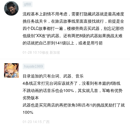
gf88
流程基本上剧情不用考虑，需要打隐藏武器就是最高难度
挑任务战关卡，在旅店故事线里面直接找就行，前提是全
四个DLC故事都打一遍，楼梯旁商店买武器，别忘记那些
低级别”XX改“的武器。还有两把8级的武器如果挑战太难
的话就把自己肝到141级以上，或者是用弓箭
01-28 10:10修改
新加坡
hayate1989
目录追加的只有台词、武器、音乐
4条线正常打完台词应该就齐了，没看到有本篇的if路线
不跳动画的话音乐也会100%，其实就几首，军略有优势
劣势版本
武器也是买完商店的再把张角3和吕布1的挑战奖励打了就
100%
01-23 14:15
广西