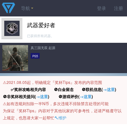
导航
登录
注册
武器爱好者
已获得所有武器。
真三国无双 起源
PS5
⚠️2021.08.05起，明确规定『奖杯Tips』发布的内容范围
✅奖杯攻略相关内容 🚫白金留念 🚫联机信息(
→这里
)
🚫非奖杯相关提问(
→这里
) 🚫游戏评价(
→这里
)
⚠️如有违规则扣除一半N币，多次违规不排除禁言处理的可能
为保证『奖杯Tips』内容对于其他玩家的可参考性，还请严格遵守以
上规定，也恳请大家一起帮忙
🔨维护