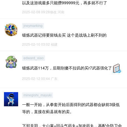
以及这游戏最多只能攒999999元，再多就不行了
2025-02-08 09:28修改
河南
jneymarking
锻炼武器记得要留钱去买 这个是战场上刷不到的
2025-02-10 03:02
福建
edward_xiao
锻炼武器114万，后期别傻不拉叽的买r7武器强化了
2025-02-12 00:44
广东
minegishi_mayuki
一般一开始，从拳套开始后面得到的武器都会缺前3级低
等的，直接在蓟县就有的卖。
下邳关羽，大山掌+回斗气药丸+加攻药丸，再配合防卫命