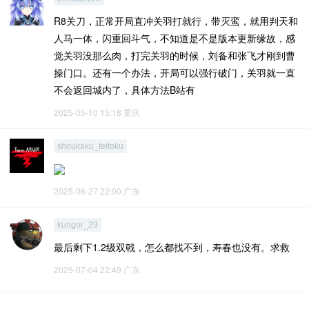
R8关刀，正常开局直冲关羽打就行，带灭鸾，就用判天和
人马一体，闪重回斗气，不知道是不是版本更新缘故，感
觉关羽没那么肉，打完关羽的时候，刘备和张飞才刚到曹
操门口。还有一个办法，开局可以强行破门，关羽就一直
不会返回城内了，具体方法B站有
2025-05-10 15:18
重庆
shoukaku_teitoku
2025-06-27 22:00
广东
kungor_29
最后剩下1.2级双戟，怎么都找不到，寿春也没有。求救
2025-07-04 22:49
广东