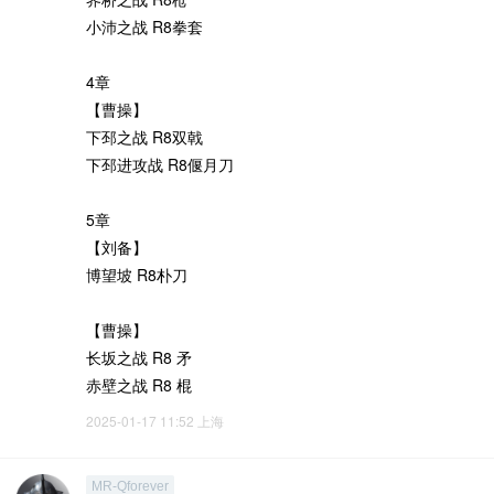
小沛之战 R8拳套
4章
【曹操】
下邳之战 R8双戟
下邳进攻战 R8偃月刀
5章
【刘备】
博望坡 R8朴刀
【曹操】
长坂之战 R8 矛
赤壁之战 R8 棍
2025-01-17 11:52
上海
MR-Qforever