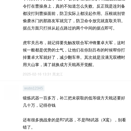
令打在曹操身上，真的不知道怎么失败。反正我是连刘备
都没打到曹操面前，防卫实际上都没起作用。压根就别管
偷袭水门的那路友军就完了，防卫命令放完就直取关羽。
据点方面只打掉从起点路过的两个中间的据点即可。
虎牢关吕布，就记得要先触发联合军冲锋董卓大军，这时
候一般都是优势的士气，让他们在你刮吕布的时候帮你打
掉董卓大军就好了，减少翻车率。其次就是没满无双槽时
用大山掌，满了就换成方天戟再开觉醒。
2025-02-16 13:31
黑龙江
wubs12345
锻炼武器一百多万，补三把未获取的低等级方天戟还要好
几十万，记得存钱
还有很多挑战拿的是R7武器，不是R8武器（X鸾），别看
错了。