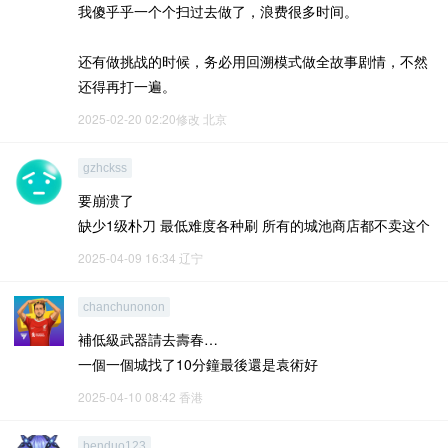
我傻乎乎一个个扫过去做了，浪费很多时间。
还有做挑战的时候，务必用回溯模式做全故事剧情，不然
还得再打一遍。
2025-02-20 02:20修改
北京
gzhckss
要崩溃了
缺少1级朴刀 最低难度各种刷 所有的城池商店都不卖这个
2025-04-09 16:34
辽宁
chanchunonon
補低級武器請去壽春…
一個一個城找了10分鐘最後還是袁術好
2025-04-10 08:42
香港
benduo123