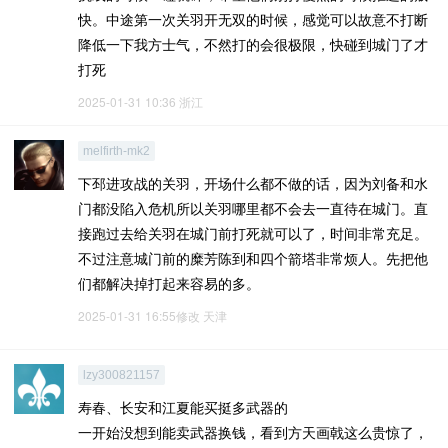
快。中途第一次关羽开无双的时候，感觉可以故意不打断
降低一下我方士气，不然打的会很极限，快碰到城门了才
打死
2025-01-31 10:36
浙江
melfirth-mk2
下邳进攻战的关羽，开场什么都不做的话，因为刘备和水
门都没陷入危机所以关羽哪里都不会去一直待在城门。直
接跑过去给关羽在城门前打死就可以了，时间非常充足。
不过注意城门前的糜芳陈到和四个箭塔非常烦人。先把他
们都解决掉打起来容易的多。
2025-01-31 16:55修改
天津
lzy300821157
寿春、长安和江夏能买挺多武器的
一开始没想到能卖武器换钱，看到方天画戟这么贵惊了，