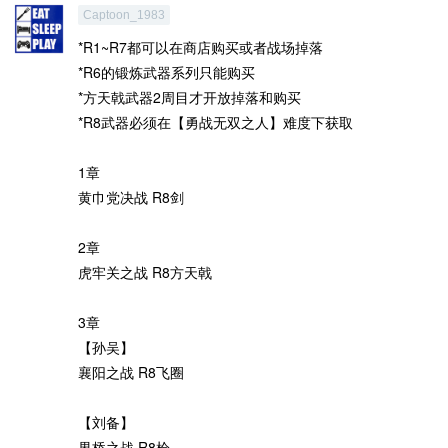
Captoon_1983
*R1~R7都可以在商店购买或者战场掉落
*R6的锻炼武器系列只能购买
*方天戟武器2周目才开放掉落和购买
*R8武器必须在【勇战无双之人】难度下获取
1章
黄巾党决战 R8剑
2章
虎牢关之战 R8方天戟
3章
【孙吴】
襄阳之战 R8飞圈
【刘备】
界桥之战 R8枪