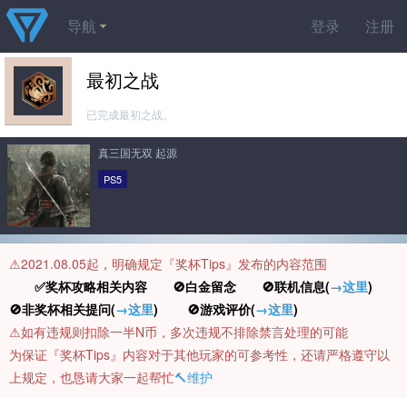
导航
登录
注册
最初之战
已完成最初之战。
真三国无双 起源
PS5
⚠️2021.08.05起，明确规定『奖杯Tips』发布的内容范围
✅奖杯攻略相关内容 🚫白金留念 🚫联机信息(
→这里
)
🚫非奖杯相关提问(
→这里
) 🚫游戏评价(
→这里
)
⚠️如有违规则扣除一半N币，多次违规不排除禁言处理的可能
为保证『奖杯Tips』内容对于其他玩家的可参考性，还请严格遵守以
上规定，也恳请大家一起帮忙
🔨维护