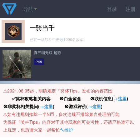
导航
登录
注册
一骑当千
已在一场战斗中击败1000名敌军。
真三国无双 起源
PS5
⚠️2021.08.05起，明确规定『奖杯Tips』发布的内容范围
✅奖杯攻略相关内容 🚫白金留念 🚫联机信息(
→这里
)
🚫非奖杯相关提问(
→这里
) 🚫游戏评价(
→这里
)
⚠️如有违规则扣除一半N币，多次违规不排除禁言处理的可能
为保证『奖杯Tips』内容对于其他玩家的可参考性，还请严格遵守以
上规定，也恳请大家一起帮忙
🔨维护