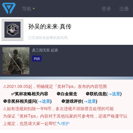
导航
登录
注册
孙吴的未来·真传
已完成孙吴故事的真结局。
真三国无双 起源
PS5
⚠️2021.08.05起，明确规定『奖杯Tips』发布的内容范围
✅奖杯攻略相关内容 🚫白金留念 🚫联机信息(
→这里
)
🚫非奖杯相关提问(
→这里
) 🚫游戏评价(
→这里
)
⚠️如有违规则扣除一半N币，多次违规不排除禁言处理的可能
为保证『奖杯Tips』内容对于其他玩家的可参考性，还请严格遵守以
上规定，也恳请大家一起帮忙
🔨维护