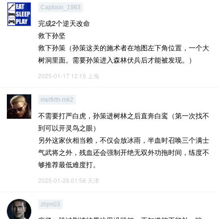
Captoon_1983
完成2个逆天改命
救下孙坚
救下孙策（孙策这关的施术者在地图左下角位置，一个大
树洞里面。需要孙策进入森林伏兵后才能被发现。）
2025-01-17 12:15
上海
melfirth-mk2
不需要打严白虎，孙策进树林之后直奔白鸾（第一次找不
到可以开灵鸟之眼）
另外这家伙相当赖，不仅会放冰雨，半血时召唤三个满士
气武将之外，残血还会强制开绝无双外功拖时间，练度不
够推荐最低难度打。
2025-01-26 01:58
天津
zhjm03