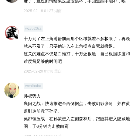
麻了，跳过剧情结果这里没跳杯，不知道能不能补，唉
2025-02-18 01:27
湖南
wzy520cs
十万到了左上角射箭前面那个区域就差不多极限了，再晚
就来不及了，只要他进入左上角据点白鸾就撤退。
这关的难点不仅是白难打，十万还很脆，自己根据练度和
难度留足够的时间吧
2025-02-20 01:18
重庆
wcnibaba
‌孙权势力‌
‌襄阳之战‌：快速推进至西侧据点，击败幻影张角，并在黄
盖到达前救下孙坚。‌
‌吴郡镇压战‌：在孙策进入左侧森林后，跟随其进入隐藏地
图，于6分钟内击败白鸾
2025-11-16 19:28
江苏