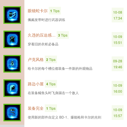
眼镜蛇卡尔
1
Tips
10-08
17:34
佩戴发带时进行武器训练
久违的压迫感…
3
Tips
10-09
15:51
穿着旧的衣柜必备品
卢克风格
2
Tips
09-28
19:46
给卡尔的每个槽位都装备一件新的外观物品
路边小屋
4
Tips
10-09
16:00
在装备鲻鱼头时飞身踢击一个敌人
装备完全
1
Tips
10-09
15:57
使用新的部件自定义 BD-1、爆能枪和卡尔的光剑