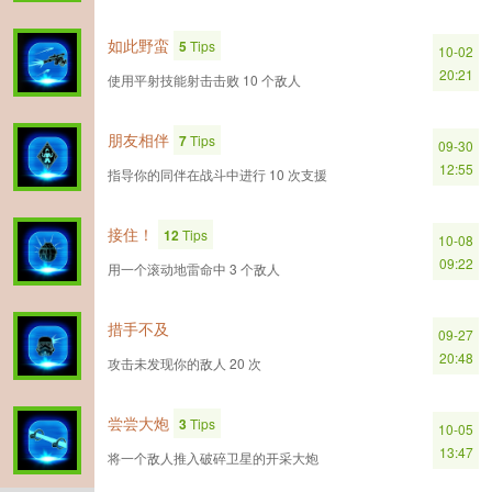
如此野蛮
5
Tips
10-02
20:21
使用平射技能射击击败 10 个敌人
朋友相伴
7
Tips
09-30
12:55
指导你的同伴在战斗中进行 10 次支援
接住！
12
Tips
10-08
09:22
用一个滚动地雷命中 3 个敌人
措手不及
09-27
20:48
攻击未发现你的敌人 20 次
尝尝大炮
3
Tips
10-05
13:47
将一个敌人推入破碎卫星的开采大炮