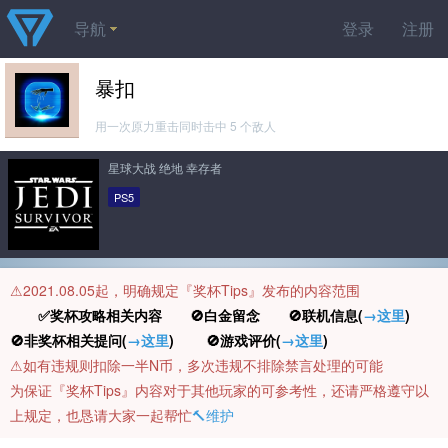
导航
登录
注册
暴扣
用一次原力重击同时击中 5 个敌人
星球大战 绝地 幸存者
PS5
⚠️2021.08.05起，明确规定『奖杯Tips』发布的内容范围
✅奖杯攻略相关内容 🚫白金留念 🚫联机信息(
→这里
)
🚫非奖杯相关提问(
→这里
) 🚫游戏评价(
→这里
)
⚠️如有违规则扣除一半N币，多次违规不排除禁言处理的可能
为保证『奖杯Tips』内容对于其他玩家的可参考性，还请严格遵守以
上规定，也恳请大家一起帮忙
🔨维护