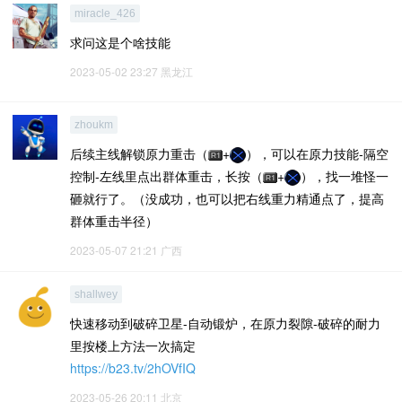
miracle_426
求问这是个啥技能
2023-05-02 23:27
黑龙江
zhoukm
后续主线解锁原力重击（
+
），可以在原力技能-隔空
控制-左线里点出群体重击，长按（
+
），找一堆怪一
砸就行了。（没成功，也可以把右线重力精通点了，提高
群体重击半径）
2023-05-07 21:21
广西
shallwey
快速移动到破碎卫星-自动锻炉，在原力裂隙-破碎的耐力
里按楼上方法一次搞定
https://b23.tv/2hOVfIQ
2023-05-26 20:11
北京