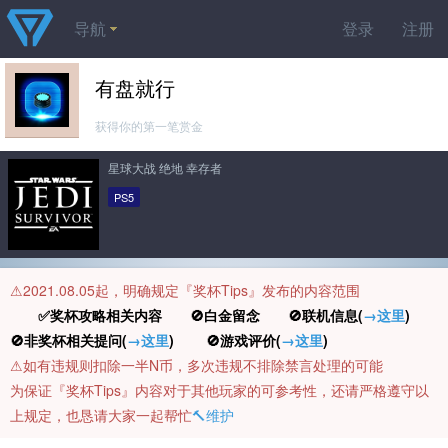
导航
登录
注册
有盘就行
获得你的第一笔赏金
星球大战 绝地 幸存者
PS5
⚠️2021.08.05起，明确规定『奖杯Tips』发布的内容范围
✅奖杯攻略相关内容 🚫白金留念 🚫联机信息(
→这里
)
🚫非奖杯相关提问(
→这里
) 🚫游戏评价(
→这里
)
⚠️如有违规则扣除一半N币，多次违规不排除禁言处理的可能
为保证『奖杯Tips』内容对于其他玩家的可参考性，还请严格遵守以
上规定，也恳请大家一起帮忙
🔨维护