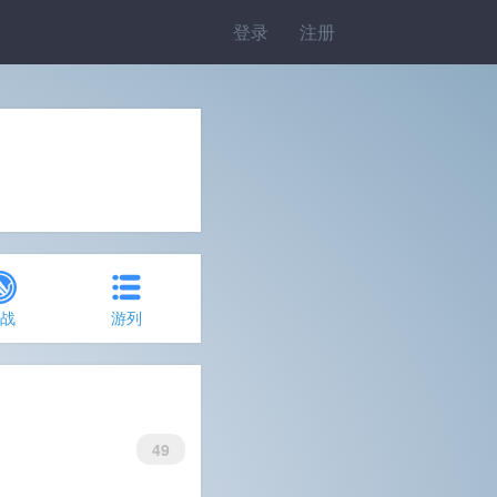
登录
注册
约战
游列
49