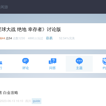
闲游
星球大战 绝地 幸存者》讨论版
容易
铜44
总54
点数1230 4880人玩过
52.54%完美
行
评论
问答
主题
者 白金攻略
2023-06-13 16:10 四川
guide