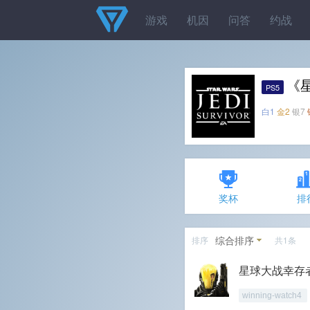
游戏
机因
问答
约战
《
PS5
白1
金2
银7
奖杯
排
综合排序
排序
共1条
星球大战幸存
winning-watch4