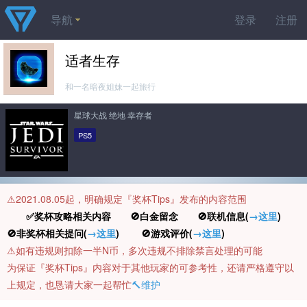
导航
登录
注册
适者生存
和一名暗夜姐妹一起旅行
星球大战 绝地 幸存者
PS5
⚠️2021.08.05起，明确规定『奖杯Tips』发布的内容范围
✅奖杯攻略相关内容 🚫白金留念 🚫联机信息(
→这里
)
🚫非奖杯相关提问(
→这里
) 🚫游戏评价(
→这里
)
⚠️如有违规则扣除一半N币，多次违规不排除禁言处理的可能
为保证『奖杯Tips』内容对于其他玩家的可参考性，还请严格遵守以
上规定，也恳请大家一起帮忙
🔨维护