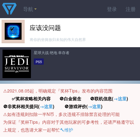
导航
登录
注册
应该没问题
将你的坐骑放归未知的伟大自然界
星球大战 绝地 幸存者
PS5
⚠️2021.08.05起，明确规定『奖杯Tips』发布的内容范围
✅奖杯攻略相关内容 🚫白金留念 🚫联机信息(
→这里
)
🚫非奖杯相关提问(
→这里
) 🚫游戏评价(
→这里
)
⚠️如有违规则扣除一半N币，多次违规不排除禁言处理的可能
为保证『奖杯Tips』内容对于其他玩家的可参考性，还请严格遵守以
上规定，也恳请大家一起帮忙
🔨维护