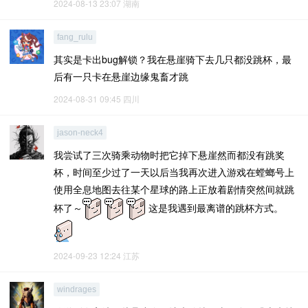
2024-08-13 23:07
湖南
fang_rulu
其实是卡出bug解锁？我在悬崖骑下去几只都没跳杯，最
后有一只卡在悬崖边缘鬼畜才跳
2024-08-31 09:45
四川
jason-neck4
我尝试了三次骑乘动物时把它掉下悬崖然而都没有跳奖
杯，时间至少过了一天以后当我再次进入游戏在螳螂号上
使用全息地图去往某个星球的路上正放着剧情突然间就跳
杯了～
这是我遇到最离谱的跳杯方式。
2024-09-23 12:24
江苏
windrages