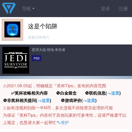
导航
登录
注册
这是个陷阱
探索冯奇洞穴
星球大战 绝地 幸存者
PS5
⚠️2021.08.05起，明确规定『奖杯Tips』发布的内容范围
✅奖杯攻略相关内容 🚫白金留念 🚫联机信息(
→这里
)
🚫非奖杯相关提问(
→这里
) 🚫游戏评价(
→这里
)
⚠️如有违规则扣除一半N币，多次违规不排除禁言处理的可能
为保证『奖杯Tips』内容对于其他玩家的可参考性，还请严格遵守以
上规定，也恳请大家一起帮忙
🔨维护