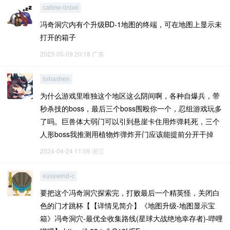
callme-linbei
冯奇洞穴内有个升级BD-1地图的终端，可在地图上显示未
打开的箱子
2023-05-09 20:18
广东
lishashen
为什么游戏里唯独这个地区这么阴间啊，各种自爆兵，带
秒杀技的boss，最后三个boss围殴你一个，忍组游戏玩多
了吗。巨兽体大弱门可以引到悬崖卡住用炸弹耗死，三个
人形boss我推测用植物炸弹炸开门应该能提前分开干掉
2024-04-24 11:09
浙江
easywind-c
要把这个冯奇洞穴探索完，打败最后一个精英怪，关闭白
色的门才跳杯【【详情见简介】《地图升级-地图显示宝
箱》冯奇洞穴-最优全收集路线(星球大战绝地幸存者)-哔哩