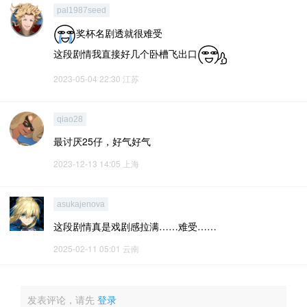
pal1987seed
奖杯名剧透就很难受
这段剧情我直接好几个卧槽飞出口
2023-05-04 22:30
江苏
qiao28
最讨厌25仔，好气好气
2023-12-13 14:05
上海
asukajenova
这段剧情真是戏剧感拉满……难受……
2025-02-11 05:01
云南
发表评论，请先
登录