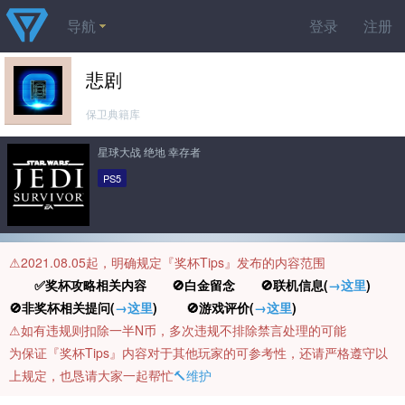
导航
登录
注册
悲剧
保卫典籍库
星球大战 绝地 幸存者
PS5
⚠️2021.08.05起，明确规定『奖杯Tips』发布的内容范围
✅奖杯攻略相关内容 🚫白金留念 🚫联机信息(
→这里
)
🚫非奖杯相关提问(
→这里
) 🚫游戏评价(
→这里
)
⚠️如有违规则扣除一半N币，多次违规不排除禁言处理的可能
为保证『奖杯Tips』内容对于其他玩家的可参考性，还请严格遵守以
上规定，也恳请大家一起帮忙
🔨维护