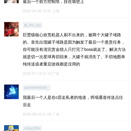
最后一个前方控制塔，挂在墙壁上
2025-04-30 10:31
上海
tg_the_joy
巨贾级核心拾荒机器人刷不出来的，被两个大罐子堵路
的。首先出现罐子堵路是因为触发了最后一个悬赏任务，
你可能没有清完赏金猎人只打完了boss就走了。解决方法
就是切一次星球再切回来，大罐子就消失了。不切地图单
纯传送或者重启游戏都是没用的
2025-07-13 01:14
广东
wzhhhhhhhhh_
我最后一个人是在c层走私者的地道，坍塌通道传送点往
后走
2025-08-02 01:26
广东
o0yu180o