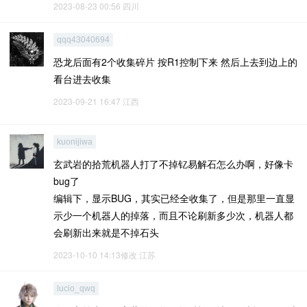
2023-08-23 00:56
四川
qqq43040694
恐龙后面有2个收集碎片 按R1控制下来 然后上去到边上的
看台进去收集
2023-09-21 16:47
江西
kuonijiwa
玄武岩的拾荒机器人打了不掉钇易解石怎么办啊，好像卡
bug了
编辑下，显示BUG，其实已经全收集了，但是那里一直显
示少一个机器人的掉落，而且不论刷新多少次，机器人都
会刷新出来就是不掉石头
2023-10-10 14:13修改
江苏
lucio_qwq