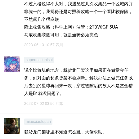
不过六楼说得不太对，我遇见过几次收集品一个区域内并
非统一的，我觉得还是对照着攻略一个一个看比较保险，
不然露几个很麻烦
附上收集攻略（科学上网）油管：2T3V0GFl5UA
马厩收集亲测可用，就是坐骑必须亮色
2023-06-13 10:57
四川
supermechhisui
说个比较坑的地方，载货龙门架这里如果正在做赏金任
务，到对面的长条货架不会刷新。解决办法是做完任务以
后去别的星球再回来一次，穿过缝隙后的敌人不是赏金猎
人是B1就没问题了。
2023-07-02 03:56
江苏
miaoxiaolepan
载货龙门架哪里不知道怎么跳，大佬求助。