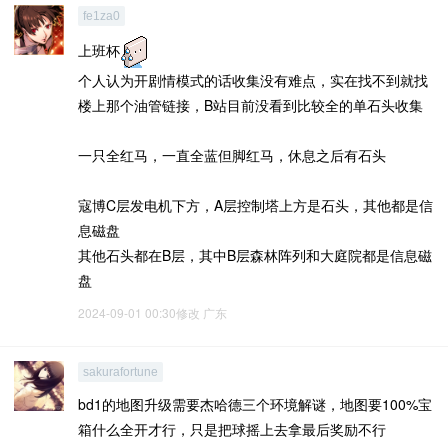
fe1za0
上班杯
个人认为开剧情模式的话收集没有难点，实在找不到就找
楼上那个油管链接，B站目前没看到比较全的单石头收集
一只全红马，一直全蓝但脚红马，休息之后有石头
寇博C层发电机下方，A层控制塔上方是石头，其他都是信
息磁盘
其他石头都在B层，其中B层森林阵列和大庭院都是信息磁
盘
2024-09-01 00:30修改
广东
sakurafortune
bd1的地图升级需要杰哈德三个环境解谜，地图要100%宝
箱什么全开才行，只是把球摇上去拿最后奖励不行