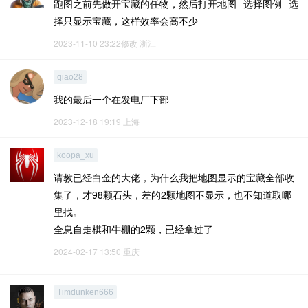
跑图之前先做开宝藏的任物，然后打开地图--选择图例--选
择只显示宝藏，这样效率会高不少
2023-11-10 23:22修改
浙江
qiao28
我的最后一个在发电厂下部
2023-12-18 19:19
上海
koopa_xu
请教已经白金的大佬，为什么我把地图显示的宝藏全部收
集了，才98颗石头，差的2颗地图不显示，也不知道取哪
里找。
全息自走棋和牛棚的2颗，已经拿过了
2024-02-17 13:50
重庆
Timdunken666