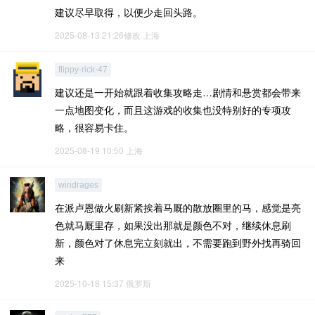
建议尽早取得，以便少走回头路。
2025-08-13 21:26修改
上海
flippy-rick-47
建议还是一开始就跟着收集攻略走…剧情和悬赏都会带来
一点地图变化，而且这游戏的收集也没特别好的专项攻
略，很容易卡住。
2025-08-19 10:50
上海
windrages
在派卢恩做火刷新紧挨着马厩的散放圈里的马，感觉是亮
色就马厩里存，如果没出那就是颜色不对，继续休息刷
新，颜色对了休息完立刻就出，不需要跑到野外找再骑回
来
2025-10-18 15:37
俄罗斯