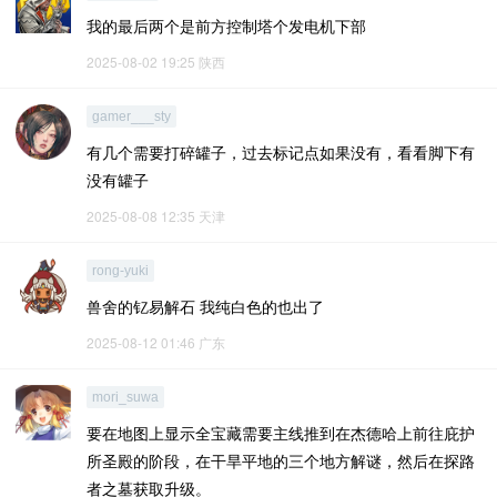
我的最后两个是前方控制塔个发电机下部
2025-08-02 19:25
陕西
gamer___sty
有几个需要打碎罐子，过去标记点如果没有，看看脚下有
没有罐子
2025-08-08 12:35
天津
rong-yuki
兽舍的钇易解石 我纯白色的也出了
2025-08-12 01:46
广东
mori_suwa
要在地图上显示全宝藏需要主线推到在杰德哈上前往庇护
所圣殿的阶段，在干旱平地的三个地方解谜，然后在探路
者之墓获取升级。