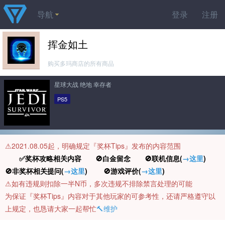
导航
登录
注册
挥金如土
购买多玛商店的所有商品
星球大战 绝地 幸存者
PS5
⚠️2021.08.05起，明确规定『奖杯Tips』发布的内容范围
✅奖杯攻略相关内容 🚫白金留念 🚫联机信息(
→这里
)
🚫非奖杯相关提问(
→这里
) 🚫游戏评价(
→这里
)
⚠️如有违规则扣除一半N币，多次违规不排除禁言处理的可能
为保证『奖杯Tips』内容对于其他玩家的可参考性，还请严格遵守以
上规定，也恳请大家一起帮忙
🔨维护