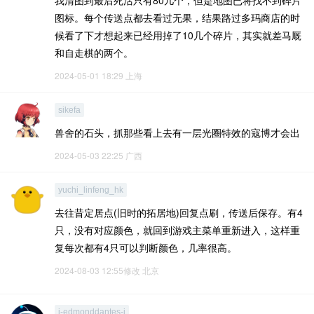
我清图到最后死活只有80几个，但是地图已将找不到碎片
图标。每个传送点都去看过无果，结果路过多玛商店的时
候看了下才想起来已经用掉了10几个碎片，其实就差马厩
和自走棋的两个。
2024-05-01 18:29
上海
sikefa
兽舍的石头，抓那些看上去有一层光圈特效的寇博才会出
2024-05-03 22:25
广西
yuchi_linfeng_hk
去往昔定居点(旧时的拓居地)回复点刷，传送后保存。有4
只，没有对应颜色，就回到游戏主菜单重新进入，这样重
复每次都有4只可以判断颜色，几率很高。
2024-08-03 12:55修改
北京
i-edmonddantes-i