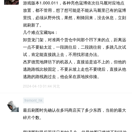
游戏版本1.000.011，各种亮色寇博依次往马厩对应地点
放置，都不管用，想了想可能是不能从马厩里已有的寇博
里找，必须从野外找，果然，刚骑回来，没去休息，立刻
就刷新了。
几个难点宝藏tips：
卸货龙门架，对准两个货仓中间那个凹下来的点，距离远
一点不要贴太近，一段跳往后，二段跳往前，多跳几次试
试，肯定能直接跳上去，不用找邪道办法。
杰罗德荒地牌坊下的机器人，直接追是追不上的，但他的
逃跑路线比较固定，不要从坡上走也不要绕后，直接从他
逃跑的路线跑过去，他会呆在原地挨你揍。
2024-04-13 01:44
河北
fremont_hk
最后刷图时先确认在多玛商店买了多少东西，当前的最大
碎片个数。