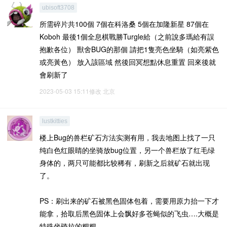
ubisoft3708
所需碎片共100個 7個在科洛桑 5個在加隆新星 87個在
Koboh 最後1個全息棋戰勝Turgle給（之前說多瑪給有誤
抱歉各位） 獸舍BUG的那個 請把1隻亮色坐騎（如亮紫色
或亮黃色） 放入該區域 然後回冥想點休息重置 回來後就
會刷新了
2023-05-03 15:11修改
北京
lustkitties
楼上Bug的兽栏矿石方法实测有用，我去地图上找了一只
纯白色红眼睛的坐骑放bug位置，另一个兽栏放了红毛绿
身体的，两只可能都比较稀有，刷新之后就矿石就出现
了。
PS：刷出来的矿石被黑色固体包着，需要用原力抬一下才
能拿，拾取后黑色固体上会飘好多苍蝇似的飞虫….大概是
特殊坐骑拉的粑粑。