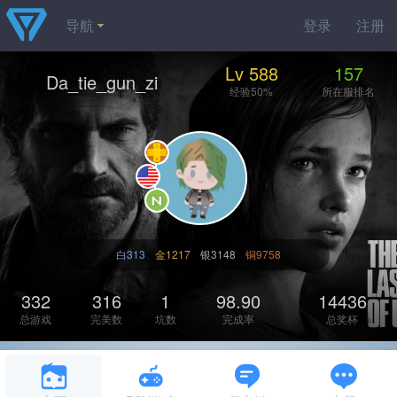
导航
登录
注册
Lv 588
157
Da_tie_gun_zi
经验50%
所在服排名
白313
金1217
银3148
铜9758
332
316
1
98.90
14436
总游戏
完美数
坑数
完成率
总奖杯