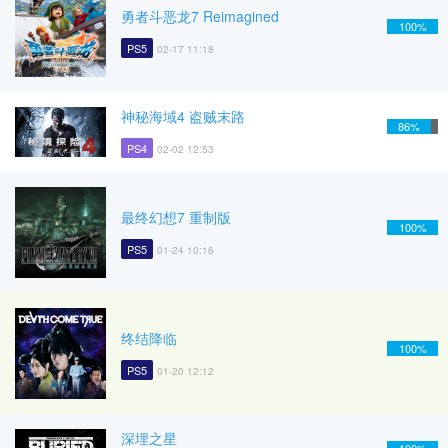
勇者斗恶龙7 Reimagined
100%
PS5
02-17 11:18
神秘海域4 盗贼末路
86%
PS4
02-02 12:53
最终幻想7 重制版
100%
PS5
01-24 10:16
终结降临
100%
PS5
01-20 12:12
深埋之星