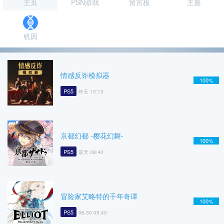
主页
PSN游戏
留言板
主题
机因
情感反诈模拟器
100%
PS5
昨天 10:13
京都幻都 -樱花幻舞-
100%
PS5
前天 08:40
冒险家艾略特的千年奇谭
100%
PS5
06-30 05:40