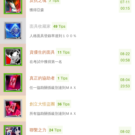
反抗之魂
7
Tips
07-11
00:15
獲得亞森
面具收藏家
49
Tips
人格面具登錄率達到１００％
資優生的面具
11
Tips
08-22
00:58
在考試中獲得第一名
真正的協助者
1
Tips
08-04
23:53
任一協助關係級別達到ＭＡＸ
創立大怪盜團
36
Tips
所有協助關係級別達到ＭＡＸ
聯繫之力
24
Tips
08-02