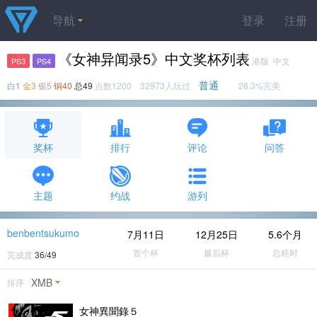
导航
登录
注册
《女神异闻录5》中文奖杯列表
港版 中文
PS3
PS4
普通
白1
金3
银5
铜40
总49
点数1200 32973人玩过
28.3%完美
奖杯
排行
评论
问答
主题
约战
游列
benbentsukumo
7月11日
12月25日
5.6个月
首个杯
最后杯
总耗时
完成度
36/49
XMB
排序
女神異聞錄５