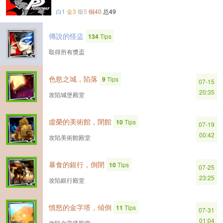
白1
金3
银5
铜40
总49
傳說的怪盜
134
Tips
取得所有獎盃
色慾之城，陷落
9
Tips
07-15
20:35
攻陷城堡殿堂
虛榮的美術館，閉館
10
Tips
07-19
00:42
攻陷美術館殿堂
暴食的銀行，倒閉
10
Tips
07-25
23:25
攻陷銀行殿堂
憤怒的金字塔，傾倒
11
Tips
07-31
01:04
攻陷金字塔殿堂