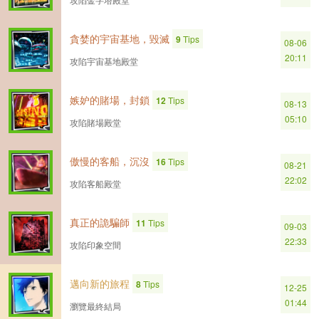
貪婪的宇宙基地，毀滅
9
Tips
08-06
20:11
攻陷宇宙基地殿堂
嫉妒的賭場，封鎖
12
Tips
08-13
05:10
攻陷賭場殿堂
傲慢的客船，沉沒
16
Tips
08-21
22:02
攻陷客船殿堂
真正的詭騙師
11
Tips
09-03
22:33
攻陷印象空間
邁向新的旅程
8
Tips
12-25
01:44
瀏覽最終結局