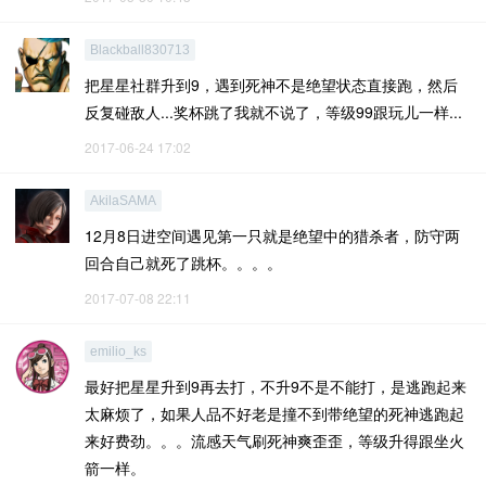
Blackball830713
把星星社群升到9，遇到死神不是绝望状态直接跑，然后
反复碰敌人...奖杯跳了我就不说了，等级99跟玩儿一样...
2017-06-24 17:02
AkilaSAMA
12月8日进空间遇见第一只就是绝望中的猎杀者，防守两
回合自己就死了跳杯。。。。
2017-07-08 22:11
emilio_ks
最好把星星升到9再去打，不升9不是不能打，是逃跑起来
太麻烦了，如果人品不好老是撞不到带绝望的死神逃跑起
来好费劲。。。流感天气刷死神爽歪歪，等级升得跟坐火
箭一样。