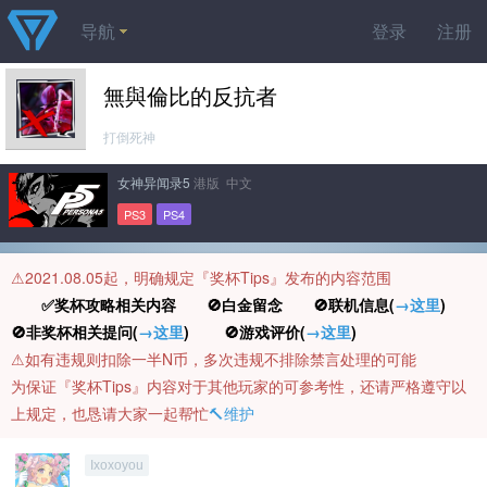
导航
登录
注册
無與倫比的反抗者
打倒死神
女神异闻录5
港版 中文
PS3
PS4
⚠️2021.08.05起，明确规定『奖杯Tips』发布的内容范围
✅奖杯攻略相关内容 🚫白金留念 🚫联机信息(
→这里
)
🚫非奖杯相关提问(
→这里
) 🚫游戏评价(
→这里
)
⚠️如有违规则扣除一半N币，多次违规不排除禁言处理的可能
为保证『奖杯Tips』内容对于其他玩家的可参考性，还请严格遵守以
上规定，也恳请大家一起帮忙
🔨维护
Ixoxoyou