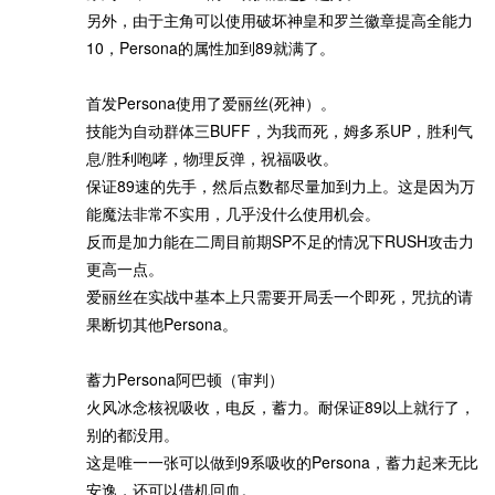
另外，由于主角可以使用破坏神皇和罗兰徽章提高全能力
10，Persona的属性加到89就满了。
首发Persona使用了爱丽丝(死神）。
技能为自动群体三BUFF，为我而死，姆多系UP，胜利气
息/胜利咆哮，物理反弹，祝福吸收。
保证89速的先手，然后点数都尽量加到力上。这是因为万
能魔法非常不实用，几乎没什么使用机会。
反而是加力能在二周目前期SP不足的情况下RUSH攻击力
更高一点。
爱丽丝在实战中基本上只需要开局丢一个即死，咒抗的请
果断切其他Persona。
蓄力Persona阿巴顿（审判）
火风冰念核祝吸收，电反，蓄力。耐保证89以上就行了，
别的都没用。
这是唯一一张可以做到9系吸收的Persona，蓄力起来无比
安逸，还可以借机回血。