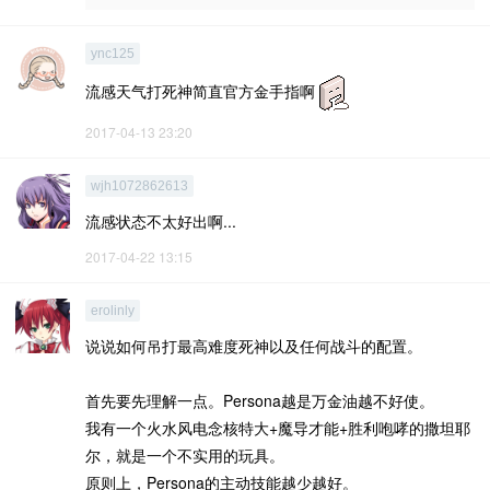
ync125
流感天气打死神简直官方金手指啊
2017-04-13 23:20
wjh1072862613
流感状态不太好出啊...
2017-04-22 13:15
erolinly
说说如何吊打最高难度死神以及任何战斗的配置。
首先要先理解一点。Persona越是万金油越不好使。
我有一个火水风电念核特大+魔导才能+胜利咆哮的撒坦耶
尔，就是一个不实用的玩具。
原则上，Persona的主动技能越少越好。