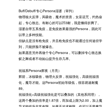
Buff/Debuff/专心Persona湿婆（审判）
物理核火反弹，风吸收，魔术的资质，女巫诅咒，灼热奋
起，专心致志。有耐心的可以凹3耐，我是懒得折腾了。
湿婆自带五系免疫，是免疫效果最强的Persona，因此可
以带上多种技能。
但缺点是没有枪免疫，并且枪免疫也不能通过任何途径学
到，只能拼脸不被爆击。
如果愿意另外再做个专心Persona，可以删掉专心致志换
蚁之舞或者不动如山提升生存几率。
祝福系Persona辉夜（月亮）
辉箭，冰核吸收，物理火反弹，祝福强化，高级祝福强
化，魔导才能。这Persona初始等级低，很容易速耐魔
89。
祝福强化+高级祝福强化是可以叠加的（其他系同理），
这两个叠加的倍率是1.87倍，而加成上限为2.00，加上魔
导才能提升非常有限。如果不追求极限，也可以不带魔导