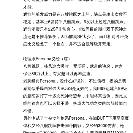
才能。
辉箭的单发威力是在八艘跳跃之上的，缺点是攻击次数不
稳定，基本上6发持平八艘跳跃。6发以上超过八艘跳跃。
辉箭消费只有22SP非常良心，但2周目前期打双子死神之
流还是不推荐辉夜，因为前期SP太少了。而且相对各种免
疫比义经差了一个档次，并不适合低等级开荒用。
物理系Persona义经（塔）
八艘跳跃，核风冰念吸收，咒反弹，武道的诀窍，建言，
保证89力以上，有兴趣可以再凹点速。
老牌经典Persona，没什么好说的。不过值得一提的是我
感觉似乎爆击对强大BOSS是无效的，我用99运建言99级
的曼陀罗打了十多次死神奇迹拳，未能将其击倒，因此义
经的建言也可以选择不带，换成大气功之类的续航技能也
不错。
另外测试了全被动的枪系Persona，在满BUFF下用至高魔
弹和义经八艘跳跃攻击同种阴影，义经约3000伤害，枪
Persona只有2000。萌生这个念头主要原因是塔MAX后主