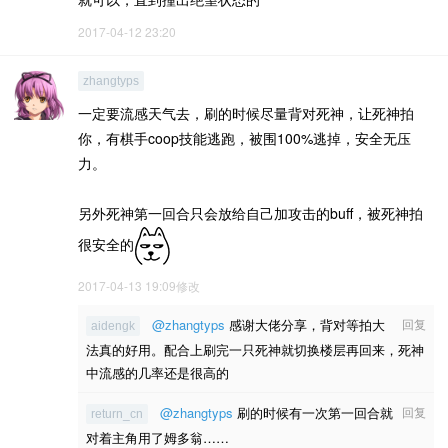
2017-04-12 23:20
zhangtyps
一定要流感天气去，刷的时候尽量背对死神，让死神拍
你，有棋手coop技能逃跑，被围100%逃掉，安全无压
力。
另外死神第一回合只会放给自己加攻击的buff，被死神拍
很安全的
2017-04-13 19:09修改
@zhangtyps
感谢大佬分享，背对等拍大
回复
aidengk
法真的好用。配合上刷完一只死神就切换楼层再回来，死神
中流感的几率还是很高的
@zhangtyps
刷的时候有一次第一回合就
回复
return_cn
对着主角用了姆多翁……