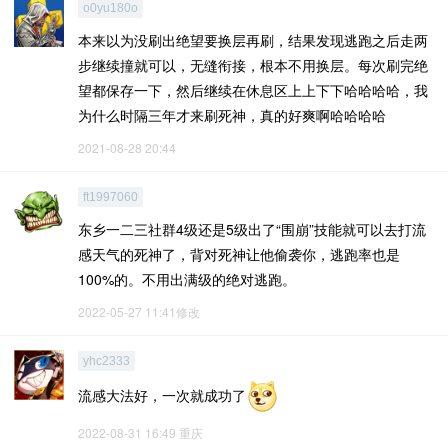
o0yu180o
本来以为没刷出绝望要换层再刷，结果发现逃跑之后走两
步继续撞就可以，无缝衔接，根本不用换层。每次刷完绝
望都保存一下，然后继续在休息区上上下下哈哈哈哈，我
为什么时隔三年才来刷死神，真的好爽啊哈哈哈哈
2021-08-28 20:44
ft1997060
东乡一二三社群4级还是5级出了“围崩”技能就可以去打流
感天气的死神了，背对死神让他偷袭你，逃跑率也是
100%的。不用出满级的绝对逃跑。
2022-05-27 11:41修改
yhc2333
流感大法好，一次就成功了
2022-08-31 16:49
重庆