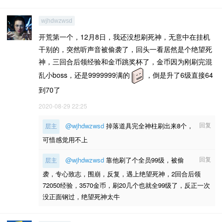
wjhdwzwsd
开荒第一个，12月8日，我还没想刷死神，无意中在挂机
干别的，突然听声音被偷袭了，回头一看居然是个绝望死
神，三回合后领经验和金币跳奖杯了，金币因为刚刷完混
乱小boss，还是9999999满的
，倒是升了6级直接64
到70了
2020-08-29 22:25
回复
@wjhdwzwsd
掉落道具完全神柱刷出来8个，
层主
可惜感觉用不上
回复
@wjhdwzwsd
靠他刷了个全员99级，被偷
层主
袭，专心致志，围崩，反复，遇上绝望死神，2回合后领
72050经验，3570金币，刷20几个也就全99级了，反正一次
没正面钢过，绝望死神太牛