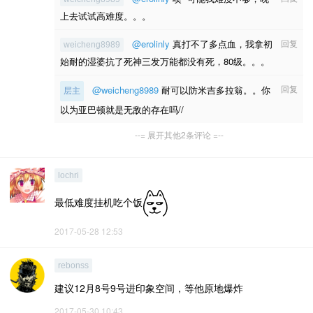
上去试试高难度。。。
@erolinly
真打不了多点血，我拿初
回复
weicheng8989
始耐的湿婆抗了死神三发万能都没有死，80级。。。
回复
@weicheng8989
耐可以防米吉多拉翁。。你
层主
以为亚巴顿就是无敌的存在吗//
--= 展开其他2条评论 =--
lochri
最低难度挂机吃个饭
2017-05-28 12:53
rebonss
建议12月8号9号进印象空间，等他原地爆炸
2017-05-30 10:43