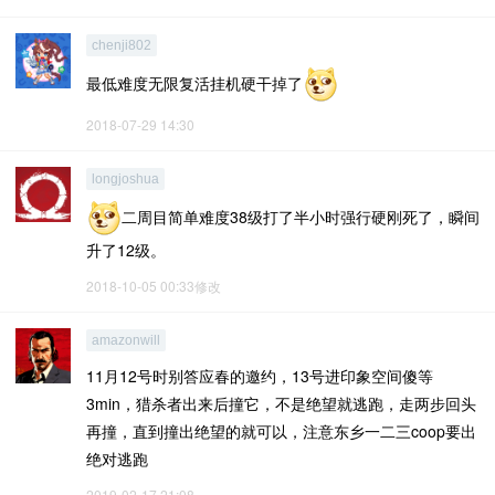
chenji802
最低难度无限复活挂机硬干掉了
2018-07-29 14:30
longjoshua
二周目简单难度38级打了半小时强行硬刚死了，瞬间
升了12级。
2018-10-05 00:33修改
amazonwill
11月12号时别答应春的邀约，13号进印象空间傻等
3min，猎杀者出来后撞它，不是绝望就逃跑，走两步回头
再撞，直到撞出绝望的就可以，注意东乡一二三coop要出
绝对逃跑
2019-02-17 21:08