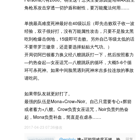
角枪系攻击穿透一切护盾和耐性，要万能魔法何用……
单挑最高难度死神最好在40级以后（即先击败双子收一波
经验，双子很好打，没有万能属性攻击，只要不是脸太黑
吃到枪爆击倒地，15级即可击败。另外自己等级太低的话
不要带罗兰徽章，还是要选择贴贴大气功。）
开局切阿巴顿蓄力换义经八艘跳跃打一下，然后按照蓄力
—灼热奋起—女巫诅咒—八艘跳跃的循环，大概5-6个循
环可杀死神。如果中间脸黑遇到死神米吉多拉连放的事故
请吃药。
如果带队友就更好打了。
最强的队伍是Mona+Crow+Noir。自己只需要专心+辉箭
或者蓄力+八艘。Crow负责女巫诅咒，Noir负责灼热奋
起，Mona负责补血，简直是在虐杀……
2017-04-23 07:36修改
@erolinly
噢~可能我难度不够，晚
回复
weicheng8989