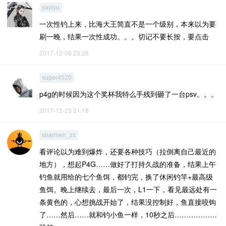
yayiyu
一次性钓上来，比海大王简直不是一个级别，本来以为要
刷一晚，结果一次性成功。。。切记不要长按，要点击
2017-12-08 23:28
super4520
p4g的时候因为这个奖杯我特么手残到砸了一台psv。。。
2017-12-23 21:18
sharmen_zs
看评论以为难到爆炸，还要各种技巧（拉倒离自己最近的
地方），想起P4G……做好了打持久战的准备，结果上午
钓鱼就用给的七个鱼饵，都钓完，换了休闲钓竿+最高级
鱼饵。晚上继续去，最后一次，L1一下，看见最远处有一
条黄色的，心想挑战开始了，结果没控制好，鱼直接咬钩
了……然后……就和钓小鱼一样，10秒之后………………