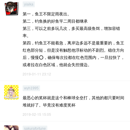
yiaika
第一，鱼王不限定雨夜出。
第二，钓鱼换的好鱼竿二周目都继承
第三，可以之前多玩几次，多买最高级鱼饵，增加容错
率。
第四，钓鱼王不能着急，离岸边多远不是最重要的，鱼王
红色部分短，但是没有触怒他浮标动的不剧烈。稳住方向
后，慢慢⭕️，确保每次拉都在红色范围内，一旦拉快了，
或者拉在白色区域，他就会失控撞边。
2019-01-11 23:12
wyh1995
最恶心的奖杯就是这个和棒球全垒打，其他的都只要时间
堆就好了。毕竟没有难度奖杯
2019-02-15 15:05
sakurafortune