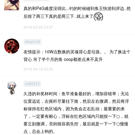
真的和P4G难度没得比...钓的时候碰到鱼王快游到岸边..然
后按了两三下真的是两三下..就上来了
2019-03-29 23:47
kihanx18
友情提示：10W点数换的灵魂背心是垃圾。。 为了换这个
背心 吊了半个月的鱼 coop都差点来不及升
2019-09-16 03:35
zsfy0112
久违的补奖杯时间：鱼竿准备最好的，增加容错率；无论
位置远近，左摇杆尽量往下推，然后左右微调，然后将浮
标保持在红色区域内，因为鱼会左右乱动；最重要的来
了，一定要有耐心，浮标在红色区域内只能按一下○，就
要立刻微调，否则很容易失控，最后就是一下一下○慢慢
点，总会上钩的。