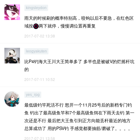
kingsleydon
雨天的时候刷的概率特别高，咬钩以后不要急，在红色区
域按
两下就停，慢慢调位置再重复
2017-07-02 13:38
leogyakuten
比P4钓海大王川大王简单多了 多半也是被破V的烂摇杆坑
的
2017-07-11 10:52
yes_rpg
最低级钓竿死活不行 怒开一个11月25号后的新档专门钓
鱼 钓出了最高级鱼竿和7个最高级鱼饵在下雨天去钓 第一
次还是不行 最后把大王鱼引到正方向能丢杆最近的地方
总算成功了 用的PSV钓 手感觉都要抽筋/磨破了。。。。
2017-07-21 13:58