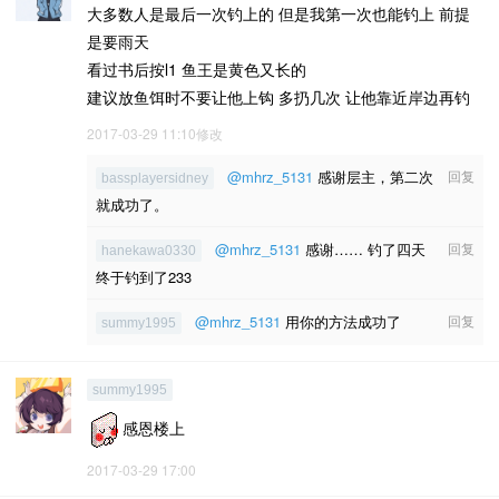
大多数人是最后一次钓上的 但是我第一次也能钓上 前提
是要雨天
看过书后按l1 鱼王是黄色又长的
建议放鱼饵时不要让他上钩 多扔几次 让他靠近岸边再钓
2017-03-29 11:10修改
@mhrz_5131
感谢层主，第二次
回复
bassplayersidney
就成功了。
@mhrz_5131
感谢…… 钓了四天
回复
hanekawa0330
终于钓到了233
@mhrz_5131
用你的方法成功了
回复
summy1995
summy1995
感恩楼上
2017-03-29 17:00