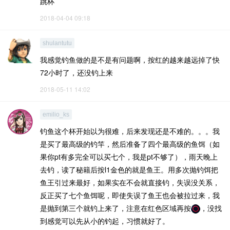
跳杯
2018-04-04 09:18
shulantutu
我感觉钓鱼做的是不是有问题啊，按红的越来越远掉了快
72小时了，还没钓上来
2018-05-11 14:02
emilio_ks
钓鱼这个杯开始以为很难，后来发现还是不难的。。。我
是买了最高级的钓竿，然后准备了四个最高级的鱼饵（如
果你pt有多完全可以买七个，我是pt不够了），雨天晚上
去钓，读了秘籍后按l1金色的就是鱼王。用多次抛钓饵把
鱼王引过来最好，如果实在不会就直接钓，失误没关系，
反正买了七个鱼饵呢，即使失误了鱼王也会被拉过来，我
是抛到第三个就钓上来了，注意在红色区域再按
，没找
到感觉可以先从小的钓起，习惯就好了。