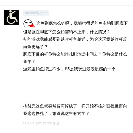
ScalpelRipper
这鱼到底怎么钓啊，我能把很远的鱼主钓到脚底下
但是就在脚底下怎么钓都钓不上来，什么情况？
别的游戏我能感受到越收杆鱼越近，为啥这玩意越收杆反
而鱼更远了？
脚底下反的杆你特么能挣扎到池塘中间去？你特么是什么
鱼竿？
游戏里钓鱼掉过不少，P5是我玩过最没质感的一个
抱怨完这鱼就突然智商掉线了一样开始不往外面拽反而向
我这边挣扎了，难道说这里有玄学？
2017-10-25 22:33修改