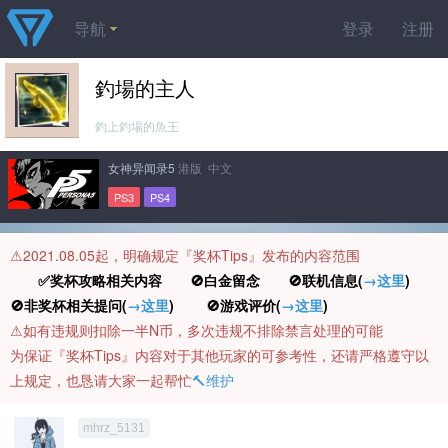
导航
登录
注册
釣場的主人
釣上釣場的魚王
女神异闻录5
港版 中文
PS3
PS4
⚠️2021.08.05起，明确规定『奖杯Tips』发布的内容范围
✅奖杯攻略相关内容 🚫白金留念 🚫联机信息(
→这里
)
🚫非奖杯相关提问(
→这里
) 🚫游戏评价(
→这里
)
⚠️如有违规则扣除一半N币，多次违规不排除禁言处理的可能
为保证『奖杯Tips』内容对于其他玩家的可参考性，还请严格遵守以
上规定，也恳请大家一起帮忙
🔨维护
mhrz_5131