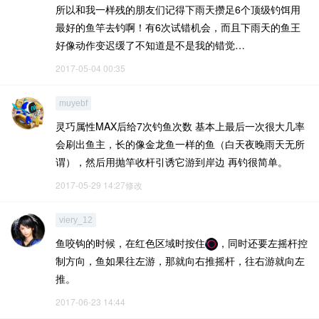
所以和我一样残的朋友们记得下雨天攒足6个顶级钓饵用
最好的鱼竿去钓啊！有6次试错机会，而且下雨天的鱼王
好像动作变迟缓了不知道是不是我的错觉…
2017-05-04 00:35
muyebf
灵巧属性MAX后给7次钓鱼次数 基本上最后一次很大几率
会刷出鱼主，长的像金龙鱼一样的鱼（白天夜晚雨天无所
谓），然后用抛竿收杆引诱它游到岸边 再钓很简单。
2017-05-29 14:27修改
viery_12
鱼咬钩的时候，在红色区域时按住
，同时还要左摇杆控
制方向，鱼如果往左游，那就向右推摇杆，往右游就向左
推。
2017-06-23 14:44