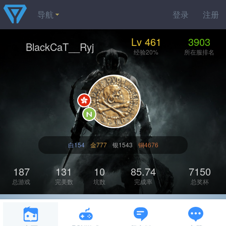
导航
登录
注册
Lv 461
3903
BlackCaT__Ryj
经验20%
所在服排名
白154
金777
银1543
铜4676
187
131
10
85.74
7150
总游戏
完美数
坑数
完成率
总奖杯