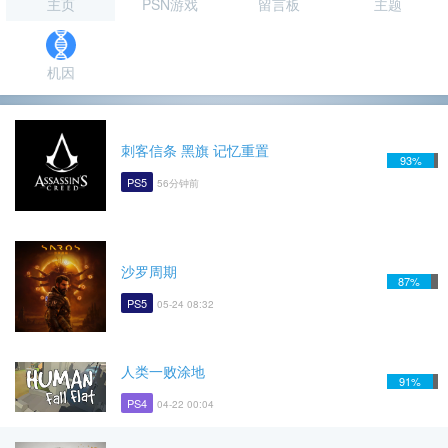
主页
PSN游戏
留言板
主题
机因
刺客信条 黑旗 记忆重置
93%
PS5
56分钟前
沙罗周期
87%
PS5
05-24 08:32
人类一败涂地
91%
PS4
04-22 00:04