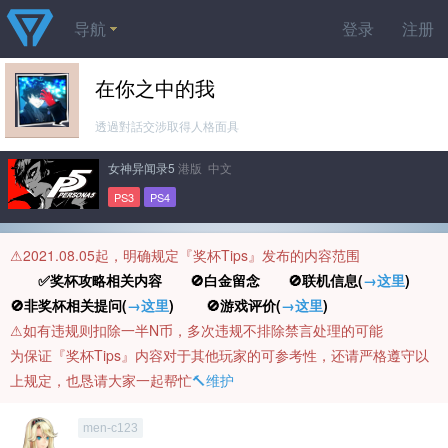
导航
登录
注册
在你之中的我
透過對話交涉取得人格面具
女神异闻录5
港版 中文
PS3
PS4
⚠️2021.08.05起，明确规定『奖杯Tips』发布的内容范围
✅奖杯攻略相关内容 🚫白金留念 🚫联机信息(
→这里
)
🚫非奖杯相关提问(
→这里
) 🚫游戏评价(
→这里
)
⚠️如有违规则扣除一半N币，多次违规不排除禁言处理的可能
为保证『奖杯Tips』内容对于其他玩家的可参考性，还请严格遵守以
上规定，也恳请大家一起帮忙
🔨维护
men-c123