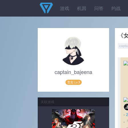
游戏
机因
问答
约战
《女
capta
captain_bajeena
贵宾 Lv.3
关联游戏
-
-