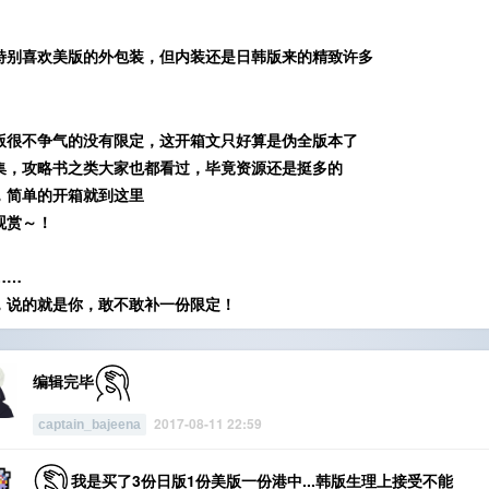
特别喜欢美版的外包装，但内装还是日韩版来的精致许多
版很不争气的没有限定，这开箱文只好算是伪全版本了
集，攻略书之类大家也都看过，毕竟资源还是挺多的
，简单的开箱就到这里
观赏～！
……
，说的就是你，敢不敢补一份限定！
编辑完毕
2017-08-11 22:59
captain_bajeena
我是买了3份日版1份美版一份港中...韩版生理上接受不能