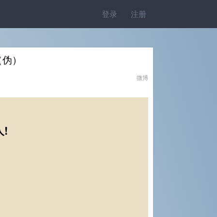
登录
注册
箱（伪）
微博
!