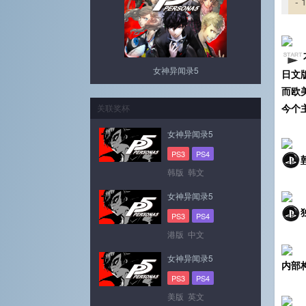
-
女神异闻录5
日文
而欧
今个
关联奖杯
女神异闻录5
PS3
PS4
韩版 韩文
女神异闻录5
PS3
PS4
港版 中文
女神异闻录5
内部
PS3
PS4
美版 英文