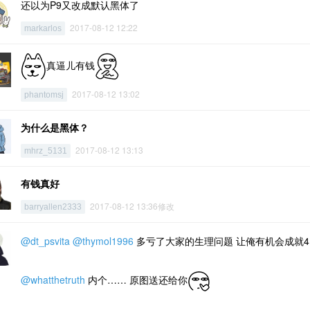
还以为P9又改成默认黑体了
2017-08-12 12:22
markarlos
真逼儿有钱
2017-08-12 13:02
phantomsj
为什么是黑体？
2017-08-12 13:13
mhrz_5131
有钱真好
2017-08-12 13:36修改
barryallen2333
@dt_psvita
@thymol1996
多亏了大家的生理问题 让俺有机会成就
@whatthetruth
内个…… 原图送还给你