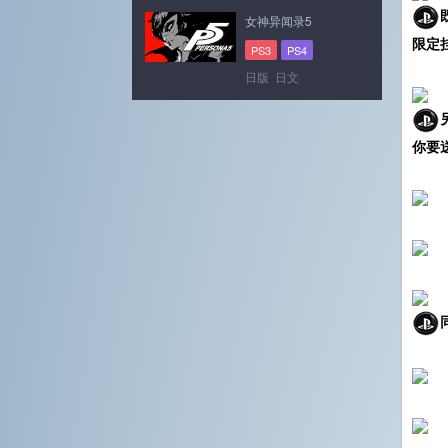
女神异闻录5
限定
PS3
PS4
日版 日文
你要