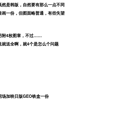
既然是韩版，自然要有那么一点不同
挂画一份，但图面略普通，有些失望
另附4枚图章，不过……
送就送全啊，就4个是怎么个问题
同场加映日版GEO铁盒一份