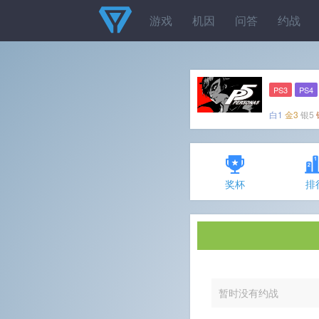
游戏
机因
问答
约战
PS3
PS4
白1
金3
银5
奖杯
排
暂时没有约战