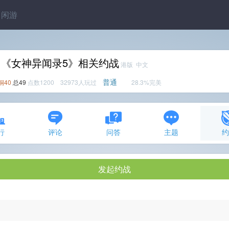
闲游
《女神异闻录5》相关约战
港版 中文
普通
铜40
总49
点数1200 32973人玩过
28.3%完美
行
评论
问答
主题
发起约战