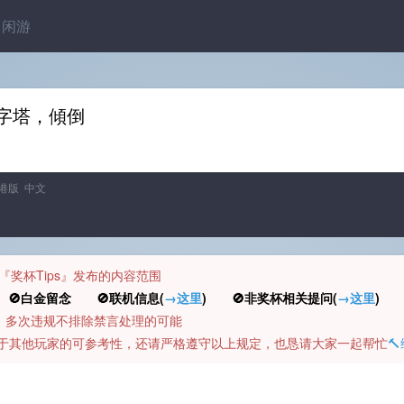
闲游
字塔，傾倒
港版 中文
规定『奖杯Tips』发布的内容范围
白金留念 🚫联机信息(
→这里
) 🚫非奖杯相关提问(
→这里
) 
币，多次违规不排除禁言处理的可能
容对于其他玩家的可参考性，还请严格遵守以上规定，也恳请大家一起帮忙
