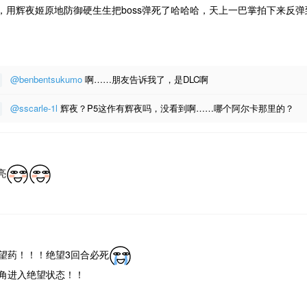
用辉夜姬原地防御硬生生把boss弹死了哈哈哈，天上一巴掌拍下来反弹到b
@benbentsukumo
啊……朋友告诉我了，是DLC啊
@sscarle-1l
辉夜？P5这作有辉夜吗，没看到啊……哪个阿尔卡那里的？
亮
绝望药！！！绝望3回合必死
主角进入绝望状态！！