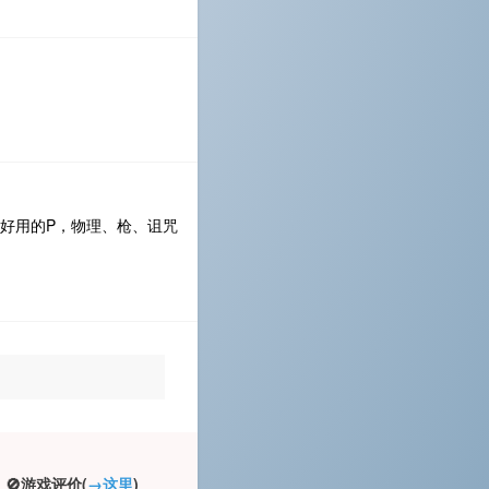
别好用的P，物理、枪、诅咒
🚫游戏评价(
→这里
)