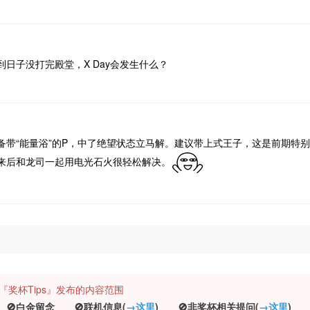
日子没打完殿堂，X Day会发生什么？
备带“能量浴”的P，中了绝望状态立马解。建议带上式王子，这是前期特
来后和龙司一起用电光石火很轻松解决。
规定『奖杯Tips』发布的内容范围
白金留念 🚫联机信息(
→这里
) 🚫非奖杯相关提问(
→这里
) 