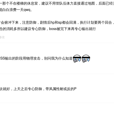
一那个不在楼梯的休息室，建议不用管队伍体力直接通过地图，后面已经
现白白浪费一天qwq。
才会俯冲下来，注意防御，剧情后hp和sp都会回满，执行计划要两个回合，
攻击的消耗多所以建议专心防御，boss被完下来再专心输出就行
7修改
OSS输出的阶段用物理攻击，别问我为什么知道
接平砍就好，上天之后专心防御，带风属性耐或反的P