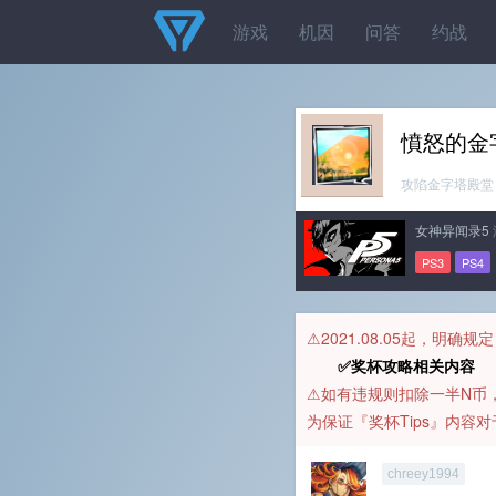
游戏
机因
问答
约战
憤怒的金
攻陷金字塔殿堂
女神异闻录5
PS3
PS4
⚠️2021.08.05起，明确
✅奖杯攻略相关内容 
⚠️如有违规则扣除一半N
为保证『奖杯Tips』内
chreey1994