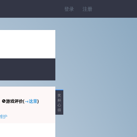
登录
注册
奖
杯
🚫游戏评价(
→这里
)
心
得
维护