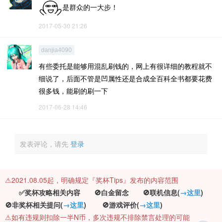
是群众的一大步！
2017-05-30 21:26
danjia4090
有些委托是能够用混乱刷钱的，网上有很详细的教程就不
细说了，后面不管是凹属性还是合成全百科全书都要花费
很多钱，能刷的刷一下
2017-06-28 14:46
发表评论，请先
登录
⚠️2021.08.05起，明确规定『奖杯Tips』发布的内容范围
✅奖杯攻略相关内容 🚫白金留念 🚫联机信息(
→这里
)
🚫非奖杯相关提问(
→这里
) 🚫游戏评价(
→这里
)
⚠️如有违规则扣除一半N币，多次违规不排除禁言处理的可能