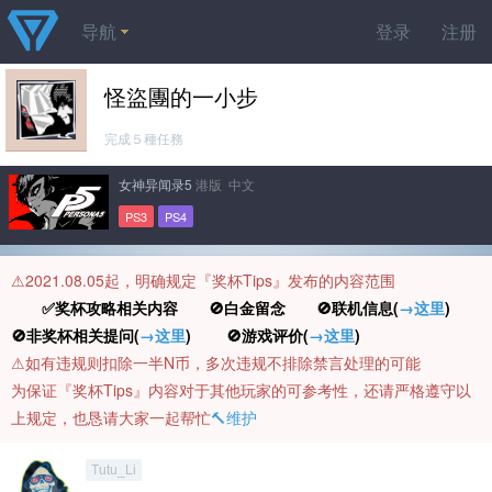
导航
登录
注册
怪盜團的一小步
完成５種任務
女神异闻录5
港版 中文
PS3
PS4
⚠️2021.08.05起，明确规定『奖杯Tips』发布的内容范围
✅奖杯攻略相关内容 🚫白金留念 🚫联机信息(
→这里
)
🚫非奖杯相关提问(
→这里
) 🚫游戏评价(
→这里
)
⚠️如有违规则扣除一半N币，多次违规不排除禁言处理的可能
为保证『奖杯Tips』内容对于其他玩家的可参考性，还请严格遵守以
上规定，也恳请大家一起帮忙
🔨维护
Tutu_Li