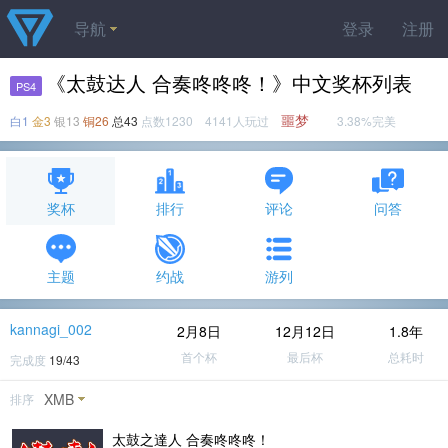
导航
登录
注册
《太鼓达人 合奏咚咚咚！》中文奖杯列表
PS4
噩梦
白1
金3
银13
铜26
总43
点数1230 4141人玩过
3.38%完美
奖杯
排行
评论
问答
主题
约战
游列
kannagi_002
2月8日
12月12日
1.8年
首个杯
最后杯
总耗时
完成度
19/43
XMB
排序
太鼓之達人 合奏咚咚咚！