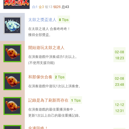
白1
金3
银13
铜26
总43
太鼓之獎盃達人
8
Tips
在太鼓之達人 合奏咚咚咚！
獲得全部獎盃。
開始遊玩太鼓之達人
02-08
在演奏遊戲中演奏成功1次以上。
18:23
(不使用支援功能)
和那傢伙合奏
2
Tips
02-08
23:48
在演奏遊戲中遊玩1次以上演奏會。
記錄是為了刷新而存在
1
Tips
12-12
在演奏遊戲的最佳重播演奏中，
12:31
更新1次以上自己的最佳重播記錄。
全連段咚！