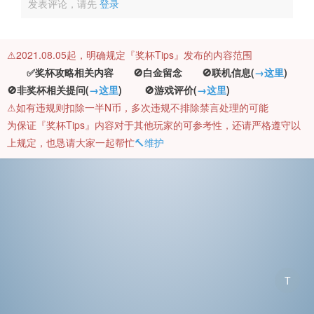
发表评论，请先
登录
⚠️2021.08.05起，明确规定『奖杯Tips』发布的内容范围
✅奖杯攻略相关内容 🚫白金留念 🚫联机信息(
→这里
)
🚫非奖杯相关提问(
→这里
) 🚫游戏评价(
→这里
)
⚠️如有违规则扣除一半N币，多次违规不排除禁言处理的可能
为保证『奖杯Tips』内容对于其他玩家的可参考性，还请严格遵守以
上规定，也恳请大家一起帮忙
🔨维护
T