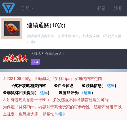
导航
登录
注册
連續通關(10次)
持續遊玩演奏遊戲，並且連續10次以上演奏成功。 (不使用支援
功能)
太鼓达人 合奏咚咚咚！
PS4
⚠️2021.08.05起，明确规定『奖杯Tips』发布的内容范围
✅奖杯攻略相关内容 🚫白金留念 🚫联机信息(
→这里
)
🚫非奖杯相关提问(
→这里
) 🚫游戏评价(
→这里
)
⚠️如有违规则扣除一半N币，多次违规不排除禁言处理的可能
为保证『奖杯Tips』内容对于其他玩家的可参考性，还请严格遵守以
上规定，也恳请大家一起帮忙
🔨维护